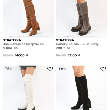
STRATEGIA
STRATEGIA
Замшевые ботфорты со
Сапоги из замши на меху
стрейч голенищем
A4812-1/C
A5574-M
63500
14000
₽
59400
13100
₽
-75%
-80%