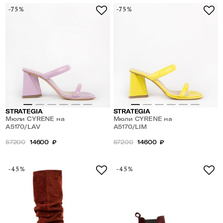
-75%
-75%
STRATEGIA
STRATEGIA
Мюли CYRENE на
Мюли CYRENE на
геометрическом каблуке
A5170/LAV
геометрическом каблуке
A5170/LIM
57200
14600
₽
57200
14600
₽
-45%
-45%