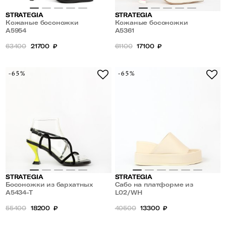
STRATEGIA
STRATEGIA
Кожаные босоножки
Кожаные босоножки
A5954
слингбеки на цветном
A5361
каблуке
63400
21700
₽
61100
17100
₽
-65%
-65%
STRATEGIA
STRATEGIA
Босоножки из бархатных
Сабо на платформе из
ремешков на геометрическом
A5434-T
натуральной кожи
L02/WH
каблуке
55400
18200
₽
40500
13300
₽