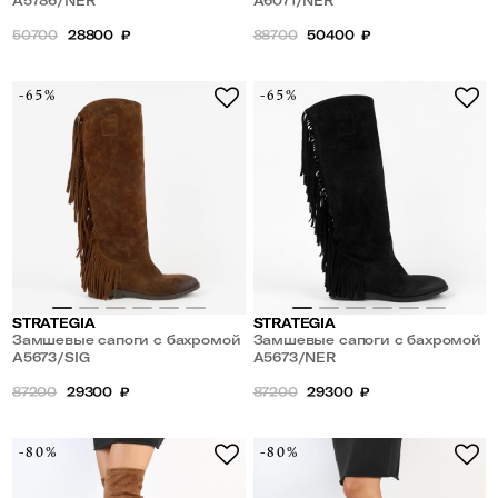
A5786/NER
A6071/NER
50700
28800
₽
88700
50400
₽
-65%
-65%
STRATEGIA
STRATEGIA
Замшевые сапоги с бахромой
Замшевые сапоги с бахромой
A5673/SIG
A5673/NER
87200
29300
₽
87200
29300
₽
-80%
-80%