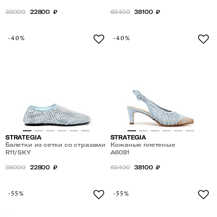
38000
22800
₽
63400
38100
₽
-40%
-40%
STRATEGIA
STRATEGIA
Балетки из сетки со стразами
Кожаные плетеные
R11/SKY
босоножки
A6081
38000
22800
₽
63400
38100
₽
-55%
-55%