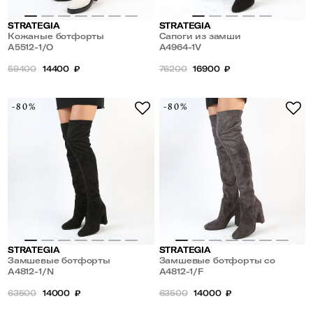
STRATEGIA
STRATEGIA
Кожаные ботфорты
Сапоги из замши
A5512-1/O
A4964-1V
59400
14400
₽
76200
16900
₽
-80%
-80%
STRATEGIA
STRATEGIA
Замшевые ботфорты
Замшевые ботфорты со
A4812-1/N
стрейч голенищем
A4812-1/F
63500
14000
₽
63500
14000
₽