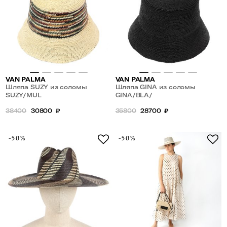
VAN PALMA
VAN PALMA
Шляпа SUZY из соломы
Шляпа GINA из соломы
SUZY/MUL
GINA/BLA/
38400
30800
₽
35800
28700
₽
-50%
-50%