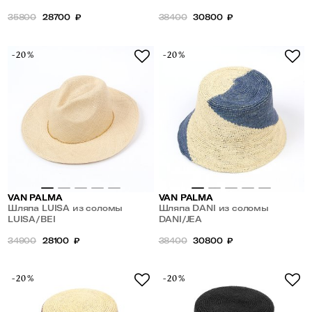
35800
28700
₽
38400
30800
₽
-20%
-20%
VAN PALMA
VAN PALMA
Шляпа LUISA из соломы
Шляпа DANI из соломы
LUISA/BEI
DANI/JEA
34900
28100
₽
38400
30800
₽
-20%
-20%