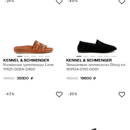
-20%
-60%
KENNEL & SCHMENGER
KENNEL & SCHMENGER
Кожаные шлепанцы Love
Замшевые мокасины Glory со
111121-0024-2400
стразами
133104-0110-0001
49100
39300
₽
48200
19600
₽
-45%
-20%