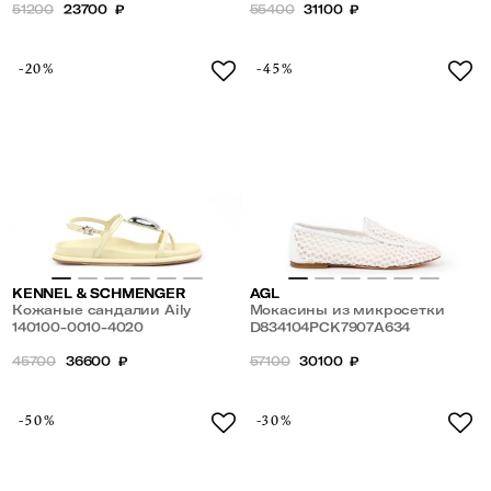
51200
23700
₽
55400
31100
₽
-20%
-45%
KENNEL & SCHMENGER
AGL
Кожаные сандалии Aily
Мокасины из микросетки
140100-0010-4020
D834104PCK7907A634
45700
36600
₽
57100
30100
₽
-50%
-30%