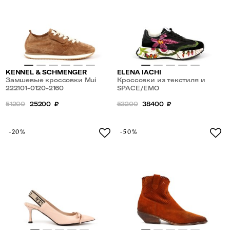
KENNEL & SCHMENGER
ELENA IACHI
Замшевые кроссовки Mui
Кроссовки из текстиля и
222101-0120-2160
замши с рисунком
SPACE/EMO
51200
25200
₽
53200
38400
₽
-20%
-50%