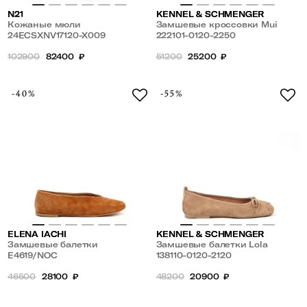
N21
KENNEL & SCHMENGER
Кожаные мюли
Замшевые кроссовки Mui
24ECSXNV17120-X009
222101-0120-2250
102900
82400
₽
51200
25200
₽
-40%
-55%
ELENA IACHI
KENNEL & SCHMENGER
Замшевые балетки
Замшевые балетки Lola
E4619/NOC
138110-0120-2120
46500
28100
₽
48200
20900
₽