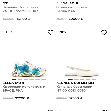
N21
ELENA IACHI
Кожаные босоножки
Замшевые казаки
24ECSXNV17160-X007
E4746/MAN
102900
82400
₽
59200
30000
₽
-45%
-20%
ELENA IACHI
KENNEL & SCHMENGER
Кроссовки из текстиля и
Кожаные босоножки
замши с рисунком
SPACE/PHA
137100-0010-0590
53200
29900
₽
46500
37300
₽