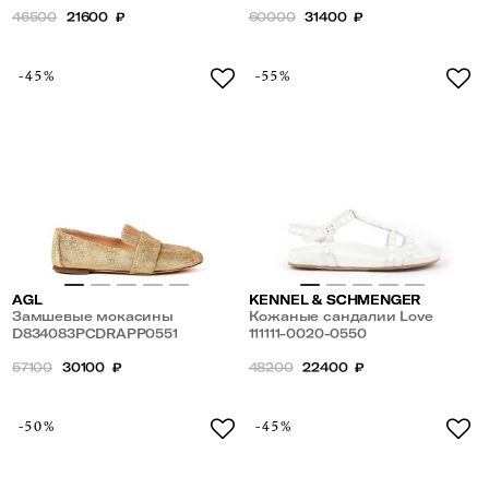
46500
21600
₽
60000
31400
₽
-45%
-55%
AGL
KENNEL & SCHMENGER
Замшевые мокасины
Кожаные сандалии Love
D834083PCDRAPP0551
111111-0020-0550
57100
30100
₽
48200
22400
₽
-50%
-45%