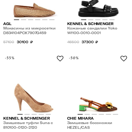
AGL
KENNEL & SCHMENGER
Мокасины из микросетки
Кожаные сандалии Yoko
D834104PCK7907G459
141100-0010-0001
57100
30100
₽
46500
37300
₽
-55%
-50%
KENNEL & SCHMENGER
CHIE MIHARA
Замшевые туфли Suna с
Замшевые босоножки
открытым носом
810100-0120-2120
HEZEL/CAS