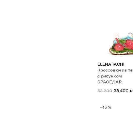
ELENA IACHI
Кроссовки из т
с рисунком
SPACE/JAR
53 200
38 400
₽
-45%