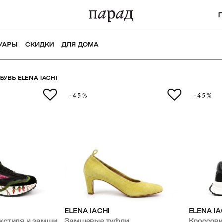
УАРЫ
СКИДКИ
ДЛЯ ДОМА
УВЬ ELENA IACHI
-45%
-45%
ELENA IACHI
ELENA IA
екстиля и замши
Замшевые туфли
Кроссовк