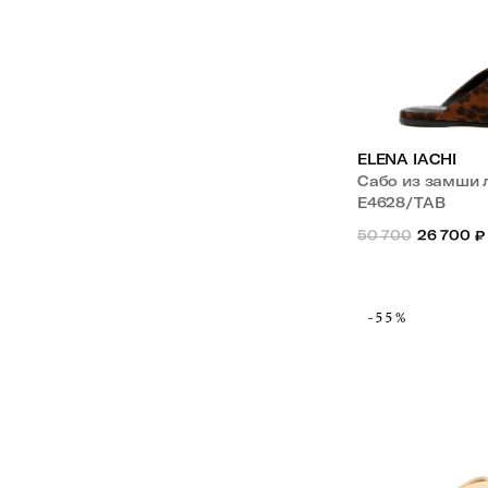
ELENA IACHI
Сабо из замши 
E4628/TAB
50 700
26 700
₽
-55%