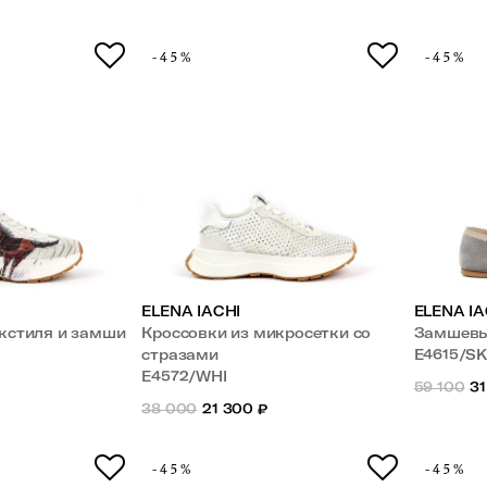
-45%
-45%
ELENA IACHI
ELENA IA
екстиля и замши
Кроссовки из микросетки со
Замшевы
стразами
E4615/S
E4572/WHI
59 100
31
38 000
21 300
₽
-45%
-45%