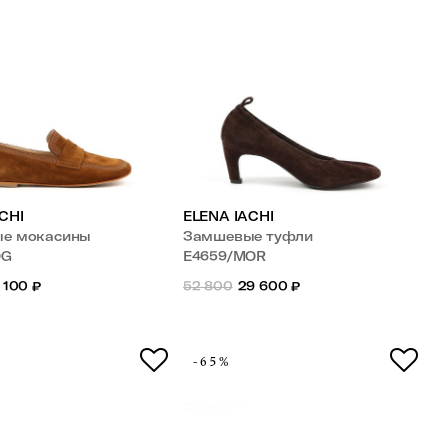
CHI
ELENA IACHI
е мокасины
Замшевые туфли
OG
E4659/MOR
 100
₽
52 800
29 600
₽
-65%