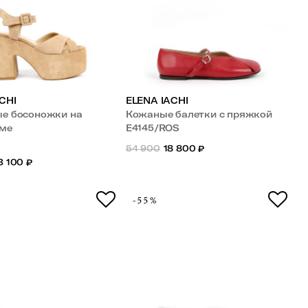
CHI
ELENA IACHI
е босоножки на
Кожаные балетки с пряжкой
ме
E4145/ROS
54 900
18 800
₽
3 100
₽
-55%