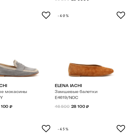
-40%
CHI
ELENA IACHI
е мокасины
Замшевые балетки
KY
E4619/NOC
 100
₽
46 500
28 100
₽
-45%