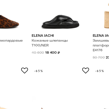
ELENA IACHI
ELENA IA
леопардовые
Кожаные шлепанцы
Замшевы
T100/NER
платфор
E4176
40 600
18 400
₽
50 700
2
-65%
-65%