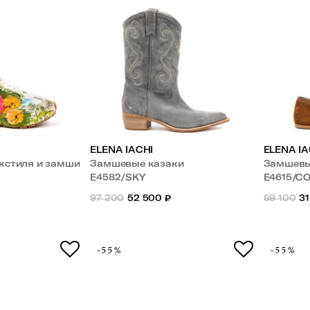
ELENA IACHI
ELENA IA
екстиля и замши
Замшевые казаки
Замшевы
E4582/SKY
E4615/C
97 200
52 500
₽
59 100
31
-55%
-55%