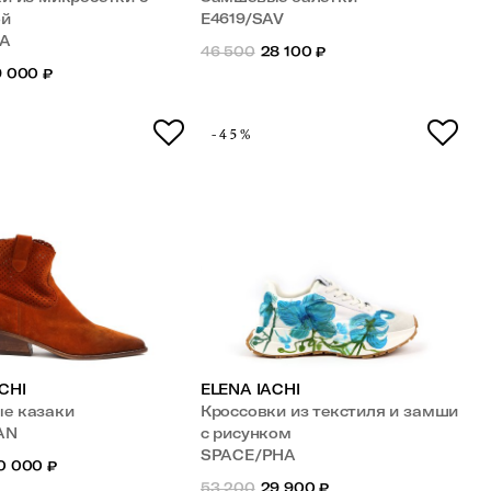
ой
E4619/SAV
LA
46 500
28 100
₽
9 000
₽
-45%
CHI
ELENA IACHI
е казаки
Кроссовки из текстиля и замши
AN
с рисунком
SPACE/PHA
0 000
₽
53 200
29 900
₽