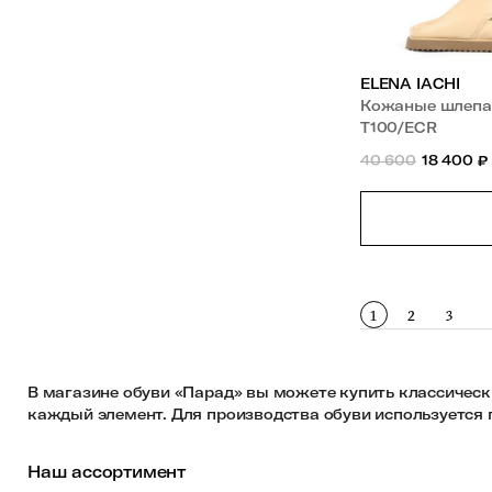
ELENA IACHI
Кожаные шлеп
T100/ECR
40 600
18 400
₽
1
2
3
В магазине обуви «Парад» вы можете купить классическ
каждый элемент. Для производства обуви используется
Наш ассортимент