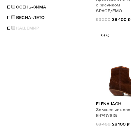
с рисунком
ОСЕНЬ-ЗИМА
SPACE/EMO
ВЕСНА-ЛЕТО
53 200
38 400
₽
КАШЕМИР
-55%
ELENA IACHI
Замшевые каза
E4747/SIG
63 400
28 100
₽