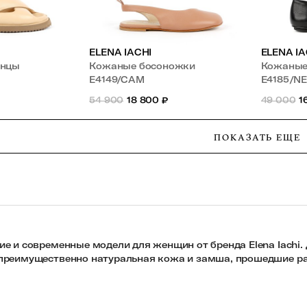
ELENA IACHI
ELENA IA
анцы
Кожаные босоножки
Кожаные
E4149/CAM
E4185/N
54 900
18 800
₽
49 000
1
ПОКАЗАТЬ ЕЩЕ
ие и современные модели для женщин от бренда Elena Iach
 преимущественно натуральная кожа и замша, прошедшие раз