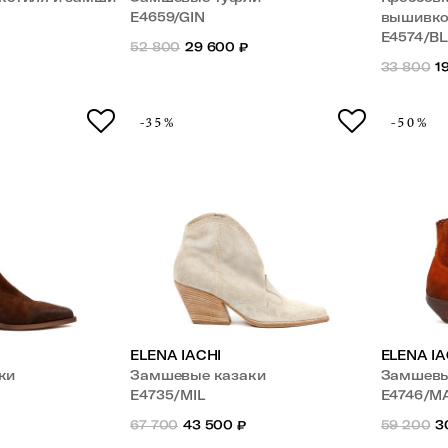
E4659/GIN
вышивк
E4574/B
52 800
29 600
₽
33 800
1
-35%
-50%
ELENA IACHI
ELENA IA
ки
Замшевые казаки
Замшевы
E4735/MIL
E4746/M
67 700
43 500
₽
59 200
3