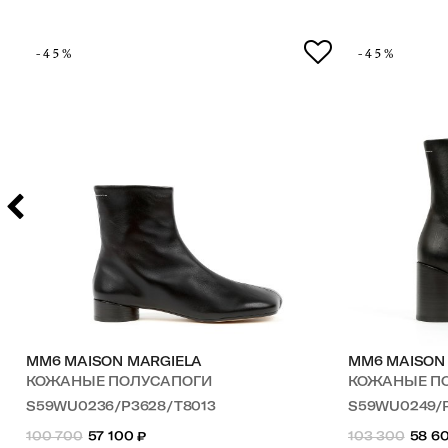
-45%
-45%
MM6 MAISON MARGIELA
MM6 MAISON
КОЖАНЫЕ ПОЛУСАПОГИ
КОЖАНЫЕ П
S59WU0236/P3628/T8013
S59WU0249/
100 700
57 100
₽
103 300
58 6