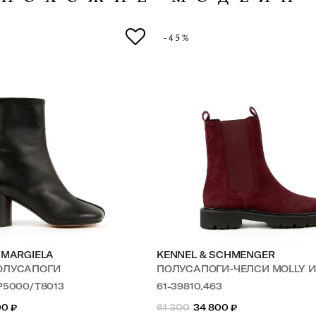
-45%
 MARGIELA
KENNEL & SCHMENGER
ОЛУСАПОГИ
ПОЛУСАПОГИ-ЧЕЛСИ MOLLY 
P5000/T8013
61-39810.463
00
₽
61 300
34 800
₽