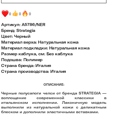
0
0
0
Артикул:
A5786/NER
Бренд
:
Strategia
Цвет
:
Черный
Материал верха
:
Натуральная кожа
Материал подкладки
:
Натуральная кожа
Размер каблука, см
:
Без каблука
Подошва
:
Полимер
Страна бренда
:
Италия
Страна производства
:
Италия
ОПИСАНИЕ:
Черные полусапоги челси от бренда STRATEGIA —
воплощение современной классики в
итальянском исполнении. Лаконичную модель
выполнили из натуральной кожи с деликатным
блеском и дополнили эластичными вставками.