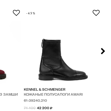
-45%
-4
KENNEL & SCHMENGER
EL
ИЗ ЗАМШИ
КОЖАНЫЕ ПОЛУСАПОГИ AMARI
ПО
61-39240.210
E4
74 400
42 200
₽
71 