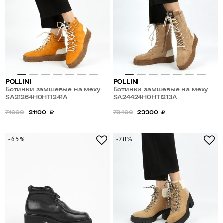
POLLINI
POLLINI
Ботинки замшевые на меху
Ботинки замшевые на меху
на нескользящей подошве
SA21264H0HTI241A
на нескользящей подошве
SA24424H0HTI213A
71000
21100
₽
78400
23300
₽
-65%
-70%