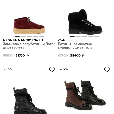
KENNEL & SCHMENGER
AGL
Замшевые полуботинки Bazar
Ботинки замшевые
61-26570.663
D786504VGK75111013
55800
31700
₽
67700
38400
₽
-45%
-45%