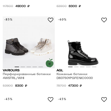
переработанного хлопка
117600
49000
₽
53900
8300
₽
-85%
-40%
VARIOURS
AGL
Перфорированные ботинки
Кожаные ботинки
из APPLE кожи и
4WSTRL/WHI
D837501PGFENIC0000
переработанного хлопка
53900
8300
₽
78700
47300
₽
-45%
-45%