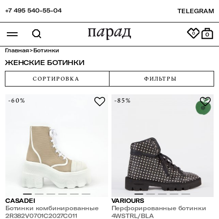
+7 495 540-55-04
TELEGRAM
0
Главная
>
Ботинки
ЖЕНСКИЕ БОТИНКИ
СОРТИРОВКА
ФИЛЬТРЫ
-60%
-85%
CASADEI
VARIOURS
Ботинки комбинированные
Перфорированные ботинки
из кожи и тектиля
2R382V0701C2027C011
из APPLE кожи и
4WSTRL/BLA