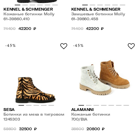
KENNEL & SCHMENGER
KENNEL & SCHMENGER
Кожаные ботинки Molly
Замшевые ботинки Molly
61-39860.410
61-39860.458
74400
42200
₽
74400
42200
₽
-45%
-45%
SESA
ALAMANNI
Ботинки из меха в тигровом
Кожаные ботинки
принте
1245303
700/BIA
58600
32500
₽
38600
20800
₽