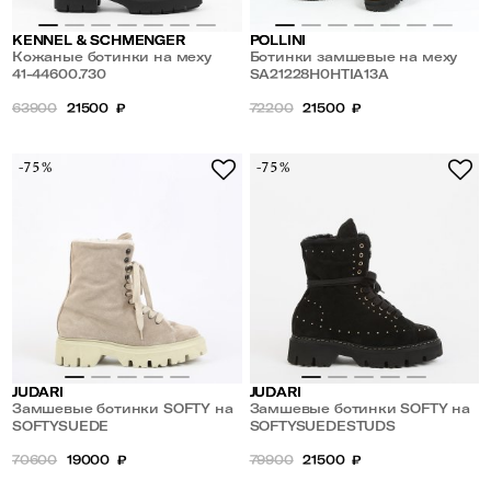
KENNEL & SCHMENGER
POLLINI
Кожаные ботинки на меху
Ботинки замшевые на меху
41-44600.730
SA21228H0HTIA13A
63900
21500
₽
72200
21500
₽
-75%
-75%
JUDARI
JUDARI
Замшевые ботинки SOFTY на
Замшевые ботинки SOFTY на
меховой подкладке
SOFTYSUEDE
меховой подкладке
SOFTYSUEDESTUDS
70600
19000
₽
79900
21500
₽