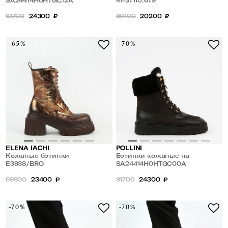
нескользящей подошве
SA24414H0HTGC12A
шнуровке с молнией
41-37110.679
81700
24300
₽
60100
20200
₽
-65%
-70%
ELENA IACHI
POLLINI
Кожаные ботинки
Ботинки кожаные на
E3938/BRO
противоскользящей подошве
SA24414H0HTGC00A
69800
23400
₽
81700
24300
₽
-70%
-70%