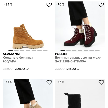
-45%
-70%
ALAMANNI
POLLINI
Кожаные ботинки
Ботинки замшевые на меху
700/APA
SA21228H0HTIA55A
38600
20800
₽
72200
21500
₽
-65%
-65%