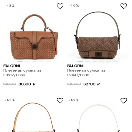
-45%
-40%
FALORNI
FALORNI
Плетеная сумка из
Плетеная сумка из
натуральной кожи
F3132/F356
натуральной кожи
F2447/F335
149100
80600
₽
108400
62700
₽
-45%
-45%