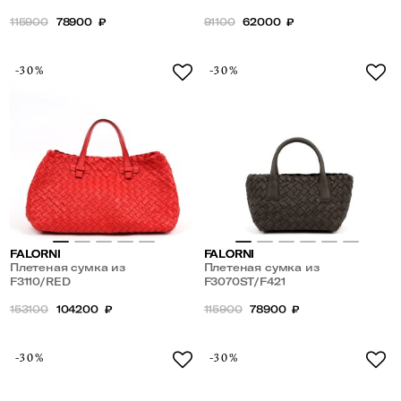
стразами
115900
78900
₽
91100
62000
₽
-30%
-30%
FALORNI
FALORNI
Плетеная сумка из
Плетеная сумка из
натуральной кожи
F3110/RED
натуральной кожи
F3070ST/F421
153100
104200
₽
115900
78900
₽
-30%
-30%