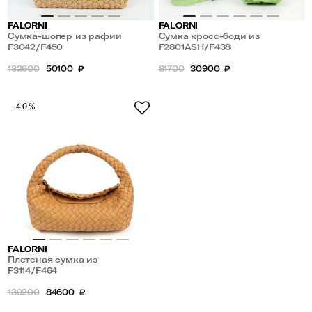
FALORNI
FALORNI
Сумка-шопер из рафии
Сумка кросс-боди из
F3042/F450
плетеной кожи
F2801ASH/F438
132600
50100
₽
81700
30900
₽
-40%
FALORNI
Плетеная сумка из
натуральной кожи
F3114/F464
139200
84600
₽