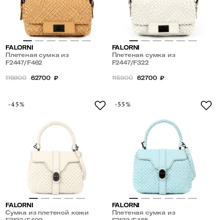
FALORNI
FALORNI
Плетеная сумка из
Плетеная сумка из
натуральной кожи
F2447/F462
натуральной кожи
F2447/F322
115900
62700
₽
115900
62700
₽
-45%
-55%
FALORNI
FALORNI
Сумка из плетеной кожи
Плетеная сумка из