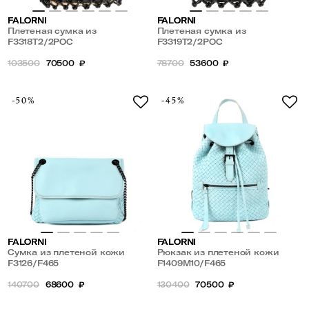
FALORNI
FALORNI
Плетеная сумка из
Плетеная сумка из
натуральной кожи
F3318T2/2POC
натуральной кожи
F3319T2/2POC
103500
70500
₽
78700
53600
₽
-50%
-45%
FALORNI
FALORNI
Сумка из плетеной кожи
Рюкзак из плетеной кожи
F3126/F465
F1409M10/F465
140700
68600
₽
130400
70500
₽