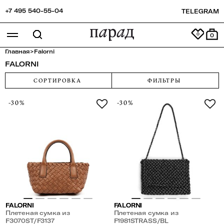
+7 495 540-55-04
TELEGRAM
0
Главная
>
Falorni
FALORNI
СОРТИРОВКА
ФИЛЬТРЫ
-30%
-30%
FALORNI
FALORNI
Плетеная сумка из
Плетеная сумка из
натуральной кожи
F3070ST/F3137
натуральной кожи со
F1981STRASS/BL