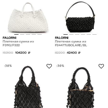
FALORNI
FALORNI
Плетеная сумка из
Плетеная сумка из
натуральной кожи
F3110/F322
натуральной кожи
F2447TUBOLARE/BL
153100
104200
₽
62200
42400
₽
-30%
-30%