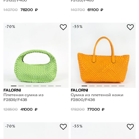
F3133/F400
натуральной кожи
F3133/F465
140700
76200
₽
140700
61100
₽
-70%
-55%
FALORNI
FALORNI
Плетеная сумка из
Сумка из плетеной кожи
натуральной кожи
F2839/F438
F2800/F436
126500
41000
₽
178200
77000
₽
-70%
-55%