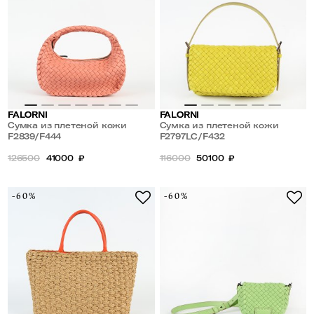
FALORNI
FALORNI
Сумка из плетеной кожи
Сумка из плетеной кожи
F2839/F444
F2797LC/F432
126500
41000
₽
116000
50100
₽
-60%
-60%