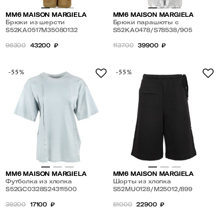
MM6 MAISON MARGIELA
MM6 MAISON MARGIELA
Брюки из шерсти
Брюки парашюты с
S52KA0517M35080132
накладными карманами
S52KA0478/S78538/905
96300
43200
₽
113700
39900
₽
-55%
-55%
MM6 MAISON MARGIELA
MM6 MAISON MARGIELA
Футболка из хлопка
Шорты из хлопка
S52GC0328S24311500
S52MU0128/M25012/899
39200
17100
₽
51000
22900
₽