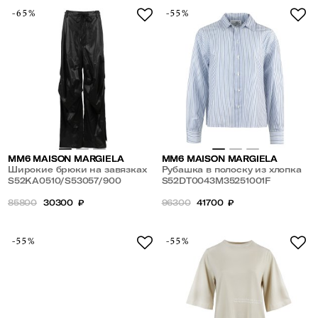
-65%
-55%
MM6 MAISON MARGIELA
MM6 MAISON MARGIELA
Широкие брюки на завязках
Рубашка в полоску из хлопка
из экокожи
S52KA0510/S53057/900
S52DT0043M35251001F
85800
30300
₽
96300
41700
₽
-55%
-55%