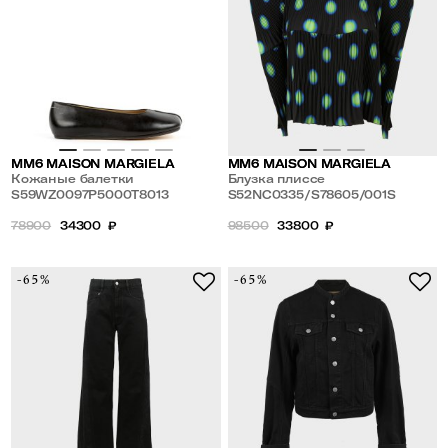
MM6 MAISON MARGIELA
MM6 MAISON MARGIELA
Кожаные балетки
Блузка плиссе
S59WZ0097P5000T8013
S52NC0335/S78605/001S
78900
34300
₽
98500
33800
₽
-65%
-65%