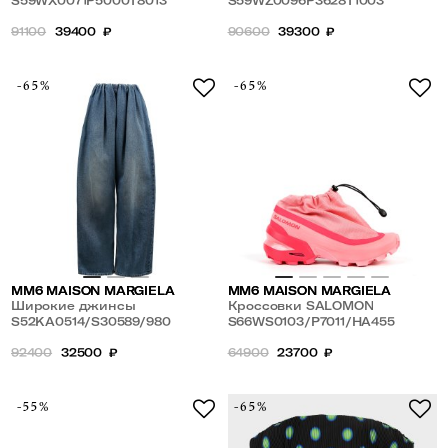
S59WX0071P5000T8013
S59WZ0096P3628T1003
91100
39400
₽
90600
39300
₽
-65%
-65%
MM6 MAISON MARGIELA
MM6 MAISON MARGIELA
Широкие джинсы
Кроссовки SALOMON
S52KA0514/S30589/980
S66WS0103/P7011/HA455
92400
32500
₽
64900
23700
₽
-55%
-65%