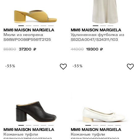
MM6 MAISON MARGIELA
MM6 MAISON MARGIELA
Мюли из неопрена
Удлиненная футболка из
S66WP0086P5561T2125
хлопка
S52DA0047/S24311/103
85800
37200
₽
44000
19300
₽
-55%
-55%
MM6 MAISON MARGIELA
MM6 MAISON MARGIELA
Кожаные туфли
Кожаные туфли