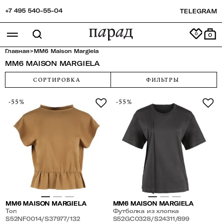
+7 495 540-55-04
TELEGRAM
0
Главная
>
MM6 Maison Margiela
MM6 MAISON MARGIELA
СОРТИРОВКА
ФИЛЬТРЫ
-55%
-55%
MM6 MAISON MARGIELA
MM6 MAISON MARGIELA
Топ
Футболка из хлопка
S52NF0014/S37977/132
S52GC0328/S24311/899