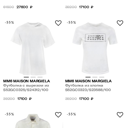
61500
27600
₽
39200
17100
₽
-55%
-55%
MM6 MAISON MARGIELA
MM6 MAISON MARGIELA
Футболка с вырезом из
Футболка из хлопка
хлопка
S52GC0325/S24312/100
S52GC0323/S23588/100
39200
17100
₽
39200
17100
₽
-55%
-55%