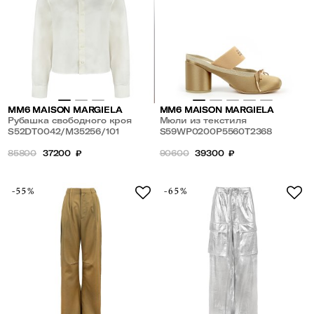
MM6 MAISON MARGIELA
MM6 MAISON MARGIELA
Рубашка свободного кроя
Мюли из текстиля
S52DT0042/M35256/101
S59WP0200P5560T2368
85800
37200
₽
90600
39300
₽
-55%
-65%