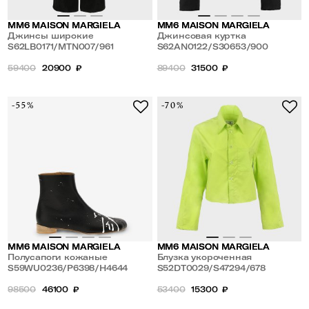
MM6 MAISON MARGIELA
MM6 MAISON MARGIELA
Джинсы широкие
Джинсовая куртка
S62LB0171/MTN007/961
S62AN0122/S30653/900
59400
20900
₽
89400
31500
₽
-55%
-70%
MM6 MAISON MARGIELA
MM6 MAISON MARGIELA
Полусапоги кожаные
Блузка укороченная
S59WU0236/P6398/H4644
S52DT0029/S47294/678
98500
46100
₽
53400
15300
₽