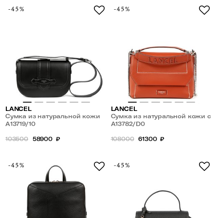
-45%
-45%
LANCEL
LANCEL
Сумка из натуральной кожи
Сумка из натуральной кожи с
A13719/10
плечевым ремнем-цепочкой
A13782/D0
103500
58900
₽
108000
61300
₽
-45%
-45%