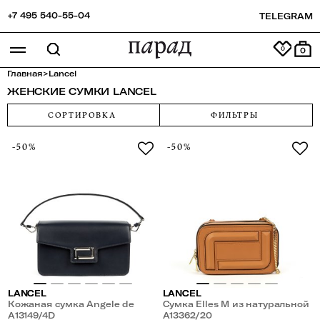
+7 495 540-55-04
TELEGRAM
0
Главная
>
Lancel
ЖЕНСКИЕ СУМКИ LANCEL
СОРТИРОВКА
ФИЛЬТРЫ
-50%
-50%
LANCEL
LANCEL
Кожаная сумка Angele de
Сумка Elles M из натуральной
Lancel
A13149/4D
кожи
A13362/20