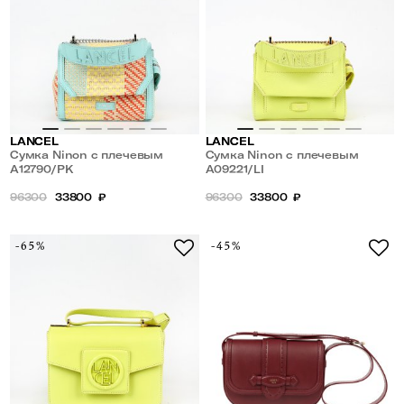
LANCEL
LANCEL
Сумка Ninon с плечевым
Сумка Ninon с плечевым
ремнем-цепочкой
A12790/PK
ремнем-цепочкой
A09221/LI
96300
33800
₽
96300
33800
₽
-65%
-45%