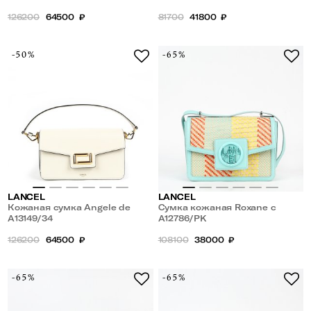
126200
64500
₽
81700
41800
₽
-50%
-65%
LANCEL
LANCEL
Кожаная сумка Angele de
Сумка кожаная Roxane с
Lancel
A13149/34
плечевым ремнем
A12786/PK
126200
64500
₽
108100
38000
₽
-65%
-65%