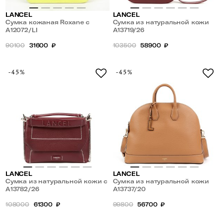
LANCEL
LANCEL
Сумка кожаная Roxane с
Сумка из натуральной кожи
плечевым ремнем
A12072/LI
A13719/26
90100
31600
₽
103500
58900
₽
-45%
-45%
LANCEL
LANCEL
Сумка из натуральной кожи с
Сумка из натуральной кожи
плечевым ремнем-цепочкой
A13782/26
A13737/20
108000
61300
₽
99800
56700
₽