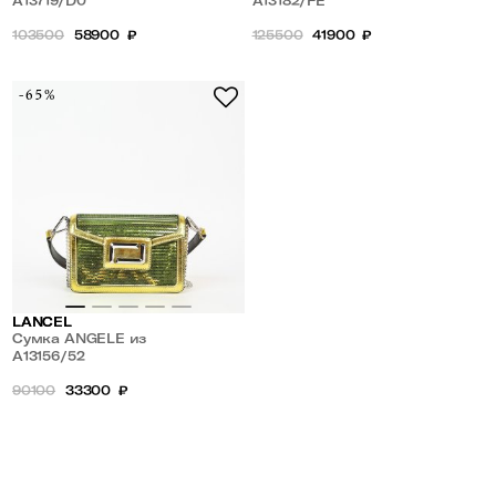
A13719/D0
ремнем-цепочкой
A13182/FE
103500
58900
₽
125500
41900
₽
-65%
LANCEL
Сумка ANGELE из
натуральной кожи в пайетках
A13156/52
90100
33300
₽