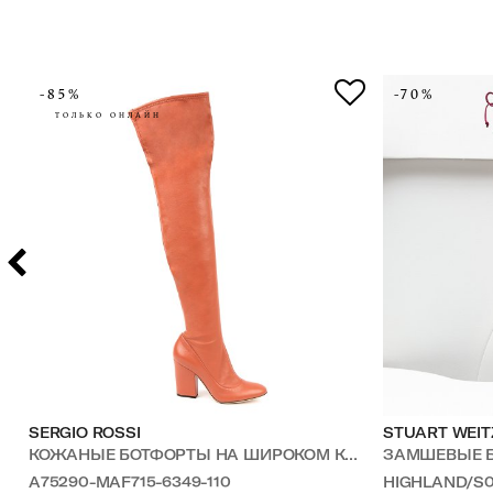
-85%
-70%
ТОЛЬКО ОНЛАЙН
SERGIO ROSSI
STUART WEI
КОЖАНЫЕ БОТФОРТЫ НА ШИРОКОМ КАБЛУКЕ
ЗАМШЕВЫЕ 
A75290-MAF715-6349-110
HIGHLAND/S