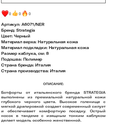
0
0
0
Артикул:
A6071/NER
Бренд
:
Strategia
Цвет
:
Черный
Материал верха
:
Натуральная кожа
Материал подкладки
:
Натуральная кожа
Размер каблука, см
:
8
Подошва
:
Полимер
Страна бренда
:
Италия
Страна производства
:
Италия
ОПИСАНИЕ:
Ботфорты от итальянского бренда STRATEGIA
выполнены из премиальной натуральной кожи
глубокого черного цвета. Высокое голенище с
мягкой драпировкой создает современный силуэт
и обеспечивает комфортную посадку. Острый
носок в тандеме с изящным тонким каблуком
делает модель особенно женственной.