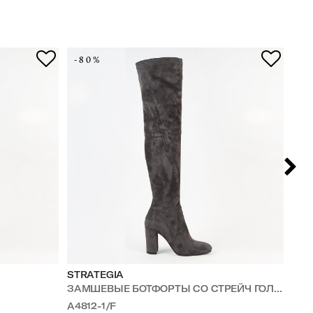
-80%
-8
STRATEGIA
ST
ЗАМШЕВЫЕ БОТФОРТЫ СО СТРЕЙЧ ГОЛЕНИЩЕМ
ЗА
A4812-1/F
A4