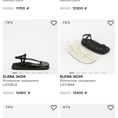
DR02F/DES
DR53F/DES
28200
11700
₽
29700
12300
₽
-70%
-70%
ELENA IACHI
ELENA IACHI
Кожаные сандалии
Кожаные сандалии
L27/BLA
L27/WHI
38200
12400
₽
38200
12400
₽
-70%
-65%