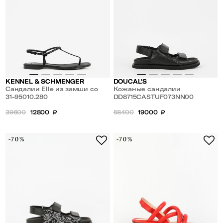
KENNEL & SCHMENGER
DOUCAL'S
Сандалии Elle из замши со
Кожаные сандалии
стразами
31-95010.280
DD8715CASTUF073NN00
39600
12800
₽
58400
19000
₽
-70%
-70%