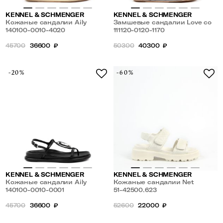
KENNEL & SCHMENGER
KENNEL & SCHMENGER
Кожаные сандалии Aily
Замшевые сандалии Love со
140100-0010-4020
стразами
111120-0120-1170
45700
36600
₽
50300
40300
₽
-20%
-60%
KENNEL & SCHMENGER
KENNEL & SCHMENGER
Кожаные сандалии Aily
Кожаные сандалии Net
140100-0010-0001
51-42500.623
45700
36600
₽
52600
22000
₽