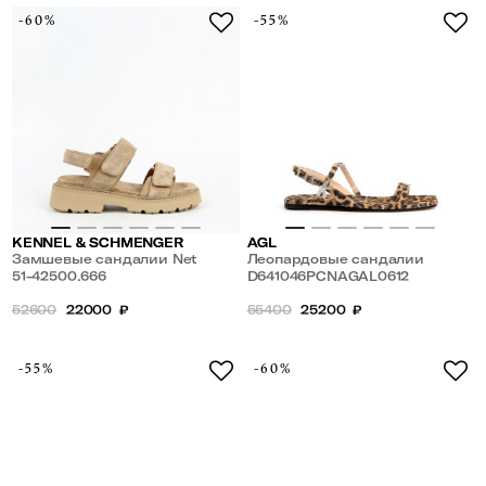
-60%
-55%
KENNEL & SCHMENGER
AGL
Замшевые сандалии Net
Леопардовые сандалии
51-42500.666
D641046PCNAGAL0612
52600
22000
₽
55400
25200
₽
-55%
-60%