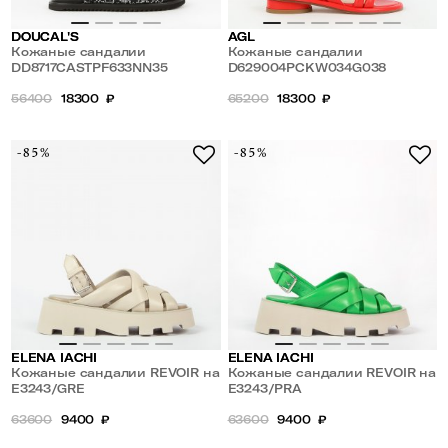
DOUCAL'S
AGL
Кожаные сандалии
Кожаные сандалии
DD8717CASTPF633NN35
D629004PCKW034G038
56400
18300
₽
65200
18300
₽
-85%
-85%
ELENA IACHI
ELENA IACHI
Кожаные сандалии REVOIR на
Кожаные сандалии REVOIR на
толстой подошве
E3243/GRE
толстой подошве
E3243/PRA
63600
9400
₽
63600
9400
₽