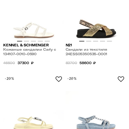
KENNEL & SCHMENGER
N21
Кожаные сандалии Carly с
Сандали из текстиля
жемчугом
134107-0010-0590
24ESS05350535-O001
46500
37300
₽
83700
58600
₽
-20%
-20%