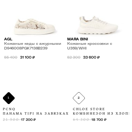
AGL
MARA BINI
Кожаные кеды с ажурными
Кожаные кроссовки с
вставками
D946008PGK7138B239
перфорацией
U359/WHI
55 400
31 100
₽
52 300
33 600
₽
1
2
PCNQ
CHLOE STORE
ПАНАМА TIPI НА ЗАВЯЗКАХ
КОМБИНЕЗОН ИЗ ХЛОП
21 500
64 300
17 200
₽
18 700
₽