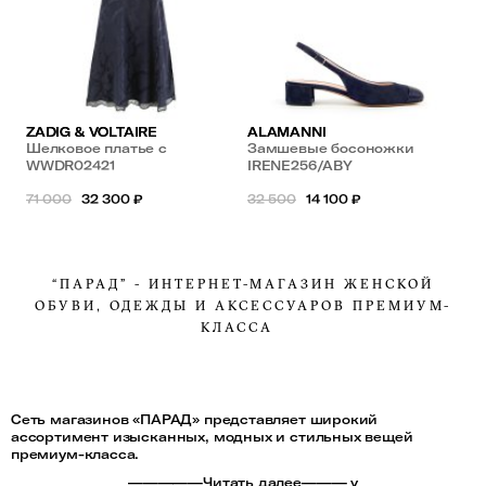
ZADIG & VOLTAIRE
ALAMANNI
Шелковое платье с
Замшевые босоножки
кружевом
WWDR02421
слингбэки
IRENE256/ABY
71 000
32 300
₽
32 500
14 100
₽
“ПАРАД” - ИНТЕРНЕТ-МАГАЗИН ЖЕНСКОЙ
ОБУВИ, ОДЕЖДЫ И АКСЕССУАРОВ ПРЕМИУМ-
КЛАССА
Сеть магазинов «ПАРАД» представляет широкий
ассортимент изысканных, модных и стильных вещей
премиум-класса.
—————Читать далее——— v