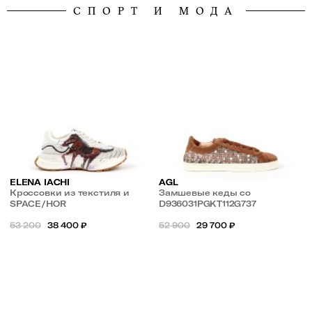
СПОРТ И МОДА
ELENA IACHI
AGL
Кроссовки из текстиля и
Замшевые кеды со
замши с рисунком
SPACE/HOR
вставками из микросетки с
D936031PGKT112G737
пайетками
53 200
38 400
₽
52 900
29 700
₽