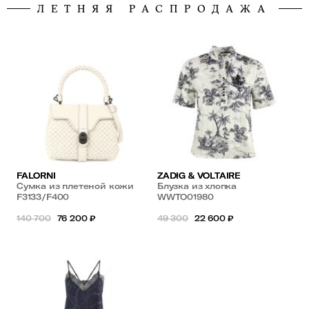
ЛЕТНЯЯ РАСПРОДАЖА
FALORNI
ZADIG & VOLTAIRE
Сумка из плетеной кожи
Блузка из хлопка
F3133/F400
WWTO01980
140 700
76 200
₽
49 300
22 600
₽