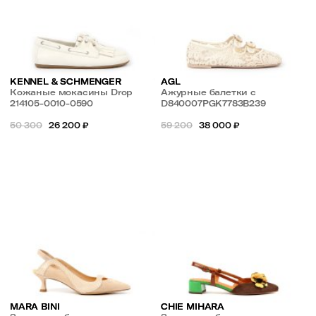
KENNEL & SCHMENGER
AGL
Кожаные мокасины Drop
Ажурные балетки с
214105-0010-0590
квадратным мысом
D840007PGK7783B239
50 300
26 200
₽
59 200
38 000
₽
MARA BINI
CHIE MIHARA