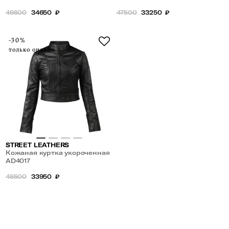
49500
34650
₽
47500
33250
₽
-30%
только онлайн
STREET LEATHERS
Кожаная куртка укороченная
AD4017
48500
33950
₽