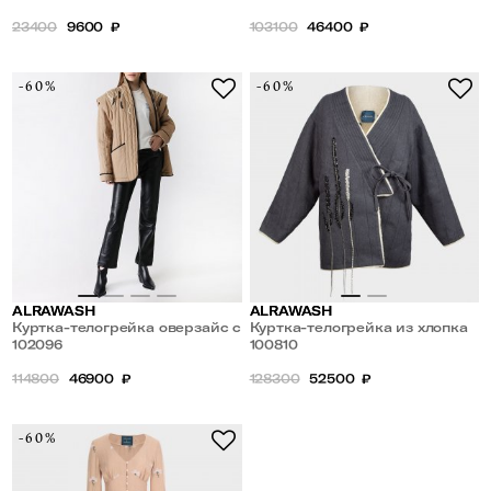
23400
9600
₽
103100
46400
₽
-60%
-60%
ALRAWASH
ALRAWASH
Куртка-телогрейка оверзайс с
Куртка-телогрейка из хлопка
накладными карманами
102096
на шерстяной подкладке
100810
114800
46900
₽
128300
52500
₽
-60%