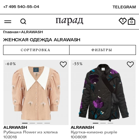
+7 495 540-55-04
TELEGRAM
0
Главная
>
ALRAWASH
ЖЕНСКАЯ ОДЕЖДА ALRAWASH
СОРТИРОВКА
ФИЛЬТРЫ
-60%
-55%
ALRAWASH
ALRAWASH
Рубашка Flower из хлопка
Куртка-кимоно purple
102018
FLOWERS
1008091