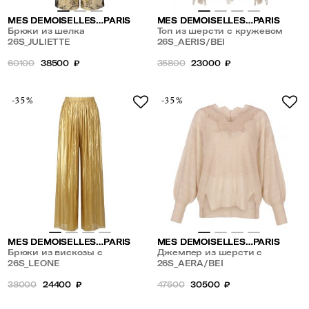
MES DEMOISELLES…PARIS
MES DEMOISELLES…PARIS
Брюки из шелка
Топ из шерсти с кружевом
26S_JULIETTE
26S_AERIS/BEI
60100
38500
₽
35800
23000
₽
-35%
-35%
MES DEMOISELLES…PARIS
MES DEMOISELLES…PARIS
Брюки из вискозы с
Джемпер из шерсти с
метализированной нитью
26S_LEONE
кружевом
26S_AERA/BEI
38000
24400
₽
47500
30500
₽