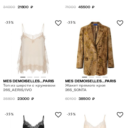
34000
21800
₽
71000
45500
₽
-35%
-35%
MES DEMOISELLES…PARIS
MES DEMOISELLES…PARIS
Топ из шерсти с кружевом
Жакет прямого кроя
26S_AERIS/IVO
26S_SONTA
35800
23000
₽
60100
38500
₽
-35%
-35%