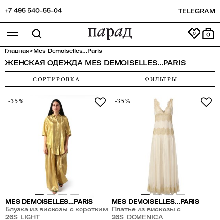
+7 495 540-55-04
TELEGRAM
0
Главная
>
Mes Demoiselles…Paris
ЖЕНСКАЯ ОДЕЖДА MES DEMOISELLES…PARIS
СОРТИРОВКА
ФИЛЬТРЫ
-35%
-35%
MES DEMOISELLES…PARIS
MES DEMOISELLES…PARIS
Блузка из вискозы с коротким
Платье из вискозы с
рукавом
26S_LIGHT
кружевом
26S_DOMENICA