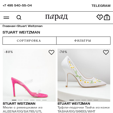
+7 495 540-55-04
TELEGRAM
0
Главная
>
Stuart Weitzman
STUART WEITZMAN
СОРТИРОВКА
ФИЛЬТРЫ
-80%
-70%
STUART WEITZMAN
STUART WEITZMAN
Мюли с ремешками из
Туфли-лодочки Tasha из кожи
силикона ALEENA 100
ALEENA100/SA793/U7L
и микросетки
TASHA100/S6633/WHT