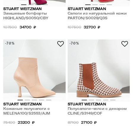
STUART WEITZMAN
STUART WEITZMAN
Замшевые ботфорты
Сапоги из натуральной кожи
HIGHLAND
HIGHLAND/S0050/CBY
с принтом под крокодил
PARTON/S0029/Q3S
PARTON
107500
34700
₽
107500
32700
₽
-70%
-70%
STUART WEITZMAN
STUART WEITZMAN
Кожаные полусапоги с
Полусапоги-челси с декором
фигурным каблуком MELENA
MELENA100/S2553/AJM
по ранту CLINE
CLINE/S3149/COF
100
75400
23200
₽
87100
27100
₽