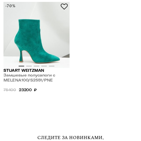
-70%
STUART WEITZMAN
Замшевые полусапоги с
фигурным каблуком MELENA
MELENA100/S2551/PNE
100
75400
23200
₽
СЛЕДИТЕ ЗА НОВИНКАМИ,