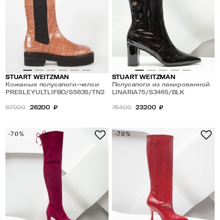
STUART WEITZMAN
STUART WEITZMAN
Кожаные полусапоги-челси
Полусапоги из лакированной
PRESLEYULTLIFBO
PRESLEYULTLIFBO/S5635/TN2
кожи LINARIA 75
LINARIA75/S3465/BLK
87000
26200
₽
75400
23200
₽
-70%
-70%