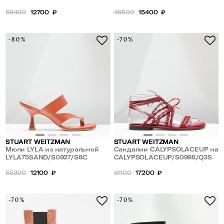
59400
12700
₽
49500
15400
₽
-80%
-70%
STUART WEITZMAN
STUART WEITZMAN
Мюли LYLA из натуральной
Сандалии CALYPSOLACEUP на
кожи
LYLA75SAND/S0927/S8C
шнуровке
CALYPSOLACEUP/S0998/Q3S
55300
12100
₽
61100
17200
₽
-70%
-70%