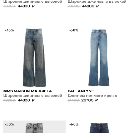
Широкие джинсы с высокой
Широкие джинсы с высокой
посадкой
78900
44800
₽
посадкой
78900
44800
₽
-45%
-50%
MM6 MAISON MARGIELA
BALLANTYNE
Широкие джинсы с высокой
Джинсы прямого кроя с
посадкой
78900
44800
₽
высокой посадкой
51400
26700
₽
-50%
-60%