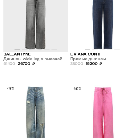
BALLANTYNE
LIVIANA CONTI
Джинсы wide leg с высокой
Прямые джинсы
посадкой
51400
26700
₽
38000
15200
₽
-45%
-60%