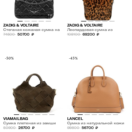
ZADIG & VOLTAIRE
ZADIG & VOLTAIRE
Стеганая кожаная сумка на
Леопардовая сумка из
цепочке
74500
50700
₽
экомеха
108100
69200
₽
-50%
-45%
VIAMAILBAG
LANCEL
Сумка плетеная из замши
Сумка из натуральной кожи
50900
26700
₽
99800
56700
₽