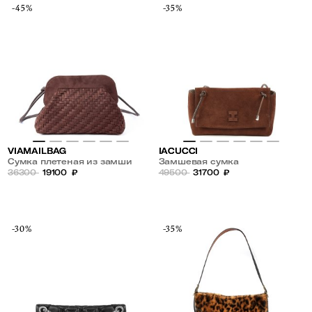
-45%
-35%
VIAMAILBAG
IACUCCI
Сумка плетеная из замши
Замшевая сумка
36300
19100
₽
49500
31700
₽
-30%
-35%