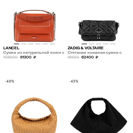
LANCEL
ZADIG & VOLTAIRE
Сумка из натуральной кожи с
Стеганая кожаная сумка с
плечевым ремнем-цепочкой
108000
61300
₽
плечевым ремнем
91500
62400
₽
-40%
-45%