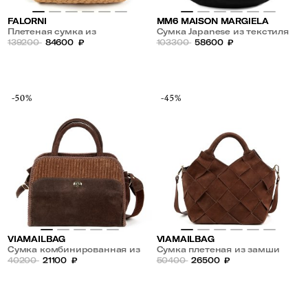
FALORNI
MM6 MAISON MARGIELA
Плетеная сумка из
Сумка Japanese из текстиля
натуральной кожи
139200
84600
₽
103300
58600
₽
-50%
-45%
VIAMAILBAG
VIAMAILBAG
Сумка комбинированная из
Сумка плетеная из замши
замши и текстиля
40200
21100
₽
50400
26500
₽