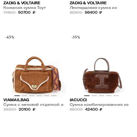
ZADIG & VOLTAIRE
ZADIG & VOLTAIRE
Кожаная сумка Тоут
Леопардовая сумка из
74500
50700
₽
экомеха
82800
56400
₽
-45%
-35%
VIAMAILBAG
IACUCCI
Сумка с меховой отделкой и
Сумка комбинированная из
жаккардовым плечевым
38200
20100
₽
натурального меха и кожи
66000
42400
₽
ремнем