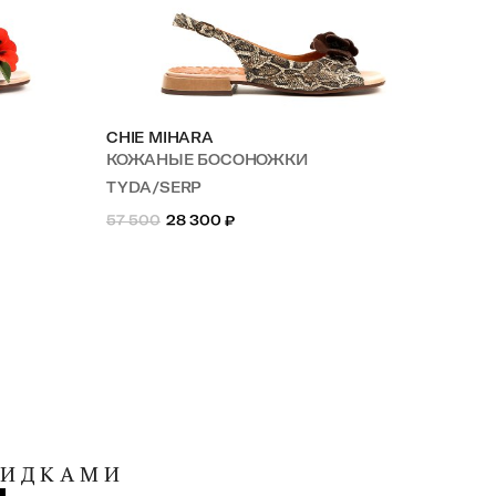
CHIE MIHARA
CH
КОЖАНЫЕ БОСОНОЖКИ
КО
TYDA/SERP
MO
57 500
28 300
₽
55 
КИДКАМИ