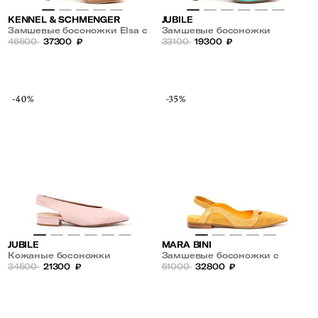
KENNEL & SCHMENGER
JUBILE
Замшевые босоножки Elsa с
Замшевые босоножки
открытым носом
46500
37300
₽
33100
19300
₽
-40%
-35%
JUBILE
MARA BINI
Кожаные босоножки
Замшевые босоножки с
34500
21300
₽
кожаными вставками под
51000
32800
₽
рептилию