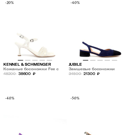
-20%
-40%
KENNEL & SCHMENGER
JUBILE
Кожаные босоножки Fee с
Замшевые босоножки
жемчугом
48200
38600
₽
34500
21300
₽
-40%
-50%