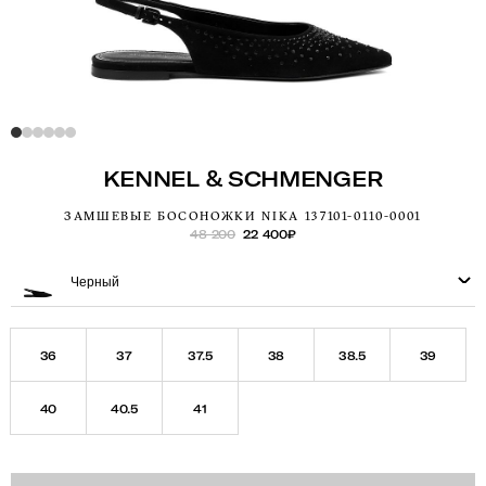
KENNEL & SCHMENGER
ЗАМШЕВЫЕ БОСОНОЖКИ NIKA 137101-0110-0001
48 200
22 400
₽
Черный
36
37
37.5
38
38.5
39
40
40.5
41