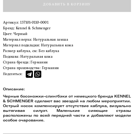
ДОБАВИТЬ В КОРЗИНУ
Артикул:
137101-0110-0001
Бренд:
Kennel & Schmenger
Цвет:
Черный
Материал верха:
Натуральная замша
Материал подкладки:
Натуральная кожа
Размер каблука, см:
Без каблука
Подошва:
Натуральная кожа
Страна бренда:
Германия
Страна производства:
Германия
Поделиться:
Описание:
Черные босоножки-слингбэки от немецкого бренда KENNEL
& SCHMENGER сделают вас звездой на любом мероприятии.
Острый носок компенсирует отсутствие каблука, визуально
вытягивая силуэт. Маленькие сияющие стразы
расположены по всей передней части и добавляют модели
особое очарование.