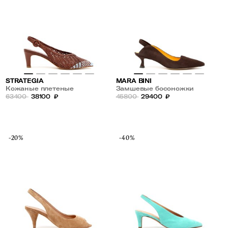
STRATEGIA
MARA BINI
Кожаные плетеные
Замшевые босоножки
босоножки
63400
38100
₽
45800
29400
₽
-20%
-40%