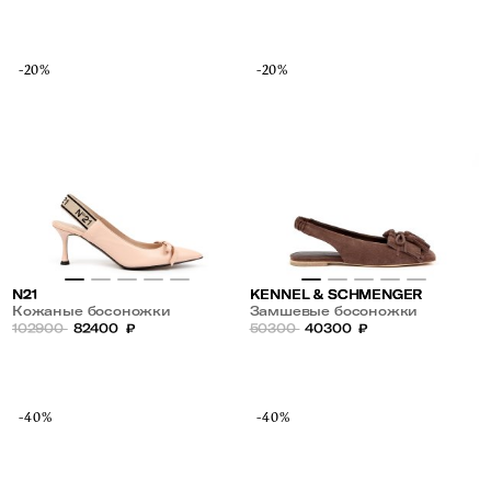
-20%
-20%
N21
KENNEL & SCHMENGER
Кожаные босоножки
Замшевые босоножки
102900
82400
₽
50300
40300
₽
-40%
-40%