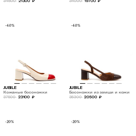
34500
21300
₽
34000
19700
₽
-40%
-40%
JUBILE
JUBILE
Кожаные босоножки
Босоножки из замши и кожи
37500
23100
₽
35300
20500
₽
-20%
-20%