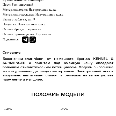
Цвет:
Разноцветный
Материал верха:
Натуральная кожа
Материал подкладки:
Натуральная кожа
Размер каблука, см:
9
Подошва:
Натуральная кожа
Страна бренда:
Германия
Страна производства:
Германия
Поделиться:
Описание:
Босоножки-слингбэки от немецкого бренда KENNEL &
SCHMENGER с принтом под змеиную кожу обладают
большим стилистическим потенциалом. Модель выполнена
из натуральных дышащих материалов. Заостренный носок
визуально вытягивает силуэт, а ремешок на пятке делает
пару легче и изящнее.
ПОХОЖИЕ МОДЕЛИ
-20%
-35%