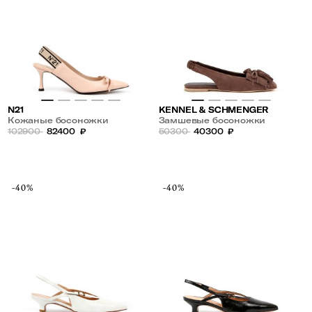
N21
KENNEL & SCHMENGER
Кожаные босоножки
Замшевые босоножки
102900
82400
₽
50300
40300
₽
-40%
-40%