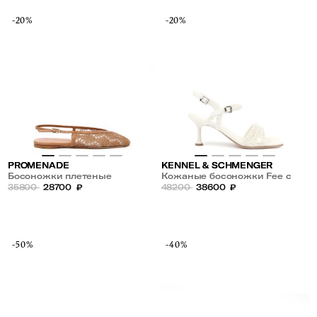
-20%
-20%
PROMENADE
KENNEL & SCHMENGER
Босоножки плетеные
Кожаные босоножки Fee с
35800
28700
₽
жемчугом
48200
38600
₽
-50%
-40%