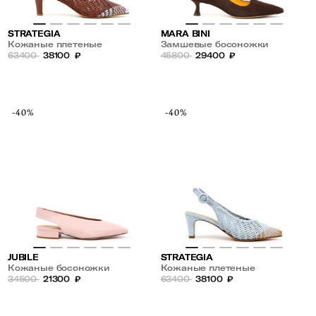
STRATEGIA
MARA BINI
Кожаные плетеные
Замшевые босоножки
босоножки
63400
38100
₽
45800
29400
₽
-40%
-40%
JUBILE
STRATEGIA
Кожаные босоножки
Кожаные плетеные
34500
21300
₽
босоножки
63400
38100
₽