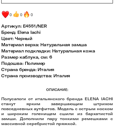
0
0
0
Артикул:
E4551/NER
Бренд
:
Elena Iachi
Цвет
:
Черный
Материал верха
:
Натуральная замша
Материал подкладки
:
Натуральная кожа
Размер каблука, см
:
6
Подошва
:
Полимер
Страна бренда
:
Италия
Страна производства
:
Италия
ОПИСАНИЕ:
Полусапоги от итальянского бренда ELENA IACHI
станут ярким завершающим штрихом
повседневных аутфитов. Модель с острым носком
и широким голенищем сшили из бархатистой
замши. Дополнили пару тонкими ремешками с
массивной серебристой пряжкой.