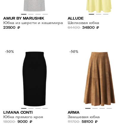
AMUR BY MARUSHIK
ALLUDE
Юбка из шерсти и кашемира
Шелковая юбка
23500
₽
64400
34800
₽
-50%
-50%
LIVIANA CONTI
ARMA
Юбка прямого кроя
Замшевая юбка
18000
9000
₽
111700
58100
₽