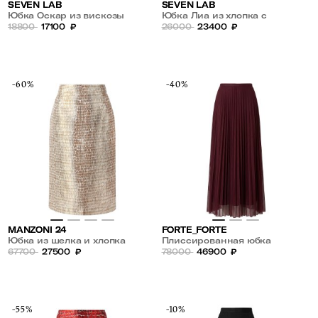
SEVEN LAB
SEVEN LAB
Юбка Оскар из вискозы
Юбка Лиа из хлопка с
18800
17100
₽
ажурной вставкой
26000
23400
₽
-60%
-40%
MANZONI 24
FORTE_FORTE
Юбка из шелка и хлопка
Плиссированная юбка
67700
27500
₽
78000
46900
₽
-55%
-10%