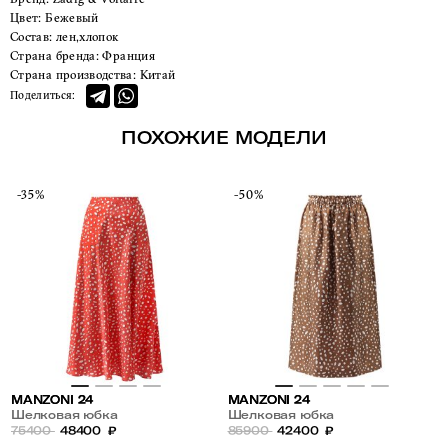
Цвет:
Бежевый
Состав:
лен,хлопок
Страна бренда:
Франция
Страна производства:
Китай
Поделиться:
ПОХОЖИЕ МОДЕЛИ
-35%
-50%
MANZONI 24
MANZONI 24
Шелковая юбка
Шелковая юбка
75400
48400
₽
85900
42400
₽