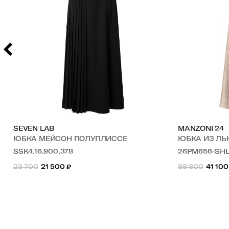
SEVEN LAB
MANZONI 24
ЮБКА МЕЙСОН ПОЛУПЛИССЕ
ЮБКА ИЗ Л
SSK4.16.900.378
26PM656-SH
23 700
21 500
₽
88 800
41 100