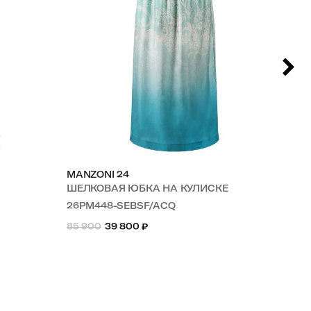
MANZONI 24
MA
ШЕЛКОВАЯ ЮБКА НА КУЛИСКЕ
Ш
26PM448-SEBSF/ACQ
26
85 900
39 800
₽
85 