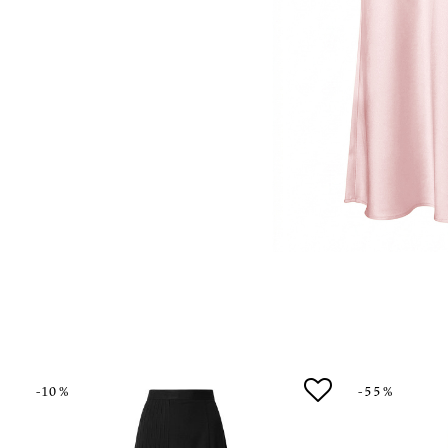
-10%
-55%