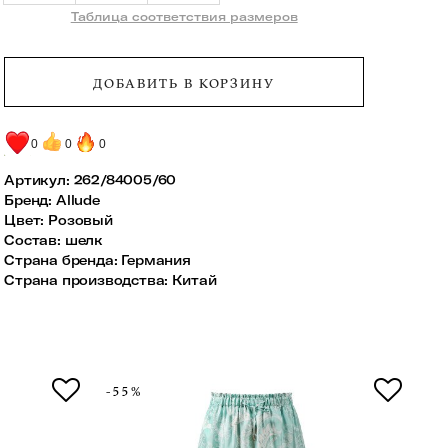
Таблица соответствия размеров
ДОБАВИТЬ В КОРЗИНУ
0
0
0
Артикул:
262/84005/60
Бренд
:
Allude
Цвет
:
Розовый
Состав
:
шелк
Страна бренда
:
Германия
Страна производства
:
Китай
-55%
-5