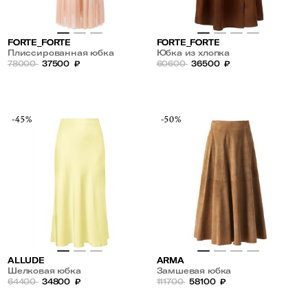
FORTE_FORTE
FORTE_FORTE
Плиссированная юбка
Юбка из хлопка
78000
37500
₽
60600
36500
₽
-45%
-50%
ALLUDE
ARMA
Шелковая юбка
Замшевая юбка
64400
34800
₽
111700
58100
₽