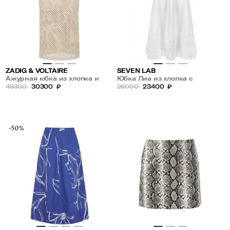
ZADIG & VOLTAIRE
SEVEN LAB
Ажурная юбка из хлопка и
Юбка Лиа из хлопка с
льна
49300
30300
₽
ажурной вставкой
26000
23400
₽
-50%