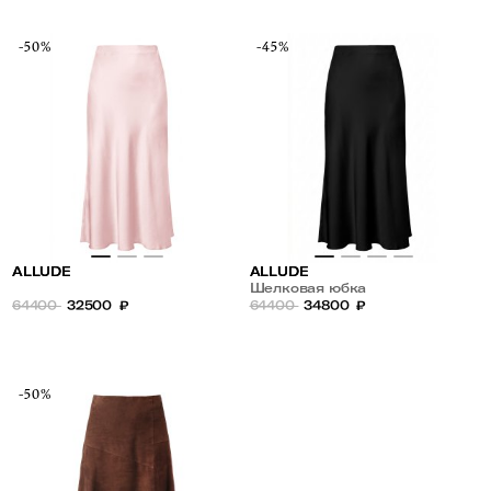
-50%
-45%
ALLUDE
ALLUDE
Шелковая юбка
64400
32500
₽
64400
34800
₽
-50%