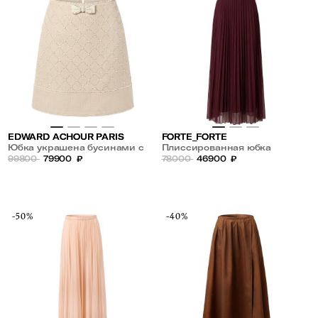
EDWARD ACHOUR PARIS
FORTE_FORTE
Юбка украшена бусинами с
Плиссированная юбка
пайетками
99800
79900
₽
78000
46900
₽
-50%
-40%