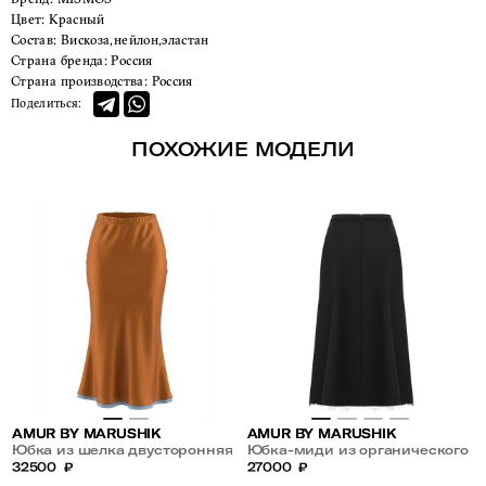
Цвет:
Красный
Состав:
Вискоза,нейлон,эластан
Страна бренда:
Россия
Страна производства:
Россия
Поделиться:
ПОХОЖИЕ МОДЕЛИ
AMUR BY MARUSHIK
AMUR BY MARUSHIK
Юбка из шелка двусторонняя
Юбка-миди из органического
32500
₽
хлопка
27000
₽