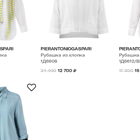
SPARI
PIERANTONIOGASPARI
PIERANT
пка
Рубашка из хлопка
Рубашка 
1Д6608
1Д6612/
24 400
12 700
₽
17 300
15