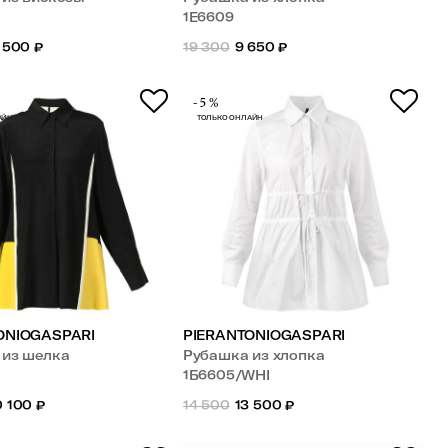
1Е6609
 500
₽
19 300
9 650
₽
-5%
АЙН
ТОЛЬКО ОНЛАЙН
ONIOGASPARI
PIERANTONIOGASPARI
 из шелка
Рубашка из хлопка
1Б6605/WHI
0 100
₽
14 500
13 500
₽