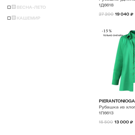
1Д6618
ВЕСНА-ЛЕТО
27 200
19 040
₽
КАШЕМИР
-15%
ТОЛЬКО ОНЛАЙН
PIERANTONIOGA
Рубашка из хло
1П6613
15 500
13 000
₽