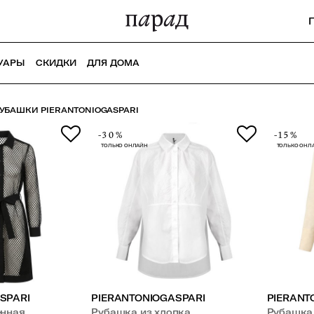
УАРЫ
СКИДКИ
ДЛЯ ДОМА
УБАШКИ PIERANTONIOGASPARI
-30%
-15%
ТОЛЬКО ОНЛАЙН
ТОЛЬКО ОНЛ
SPARI
PIERANTONIOGASPARI
PIERANT
енная
Рубашка из хлопка
Рубашка