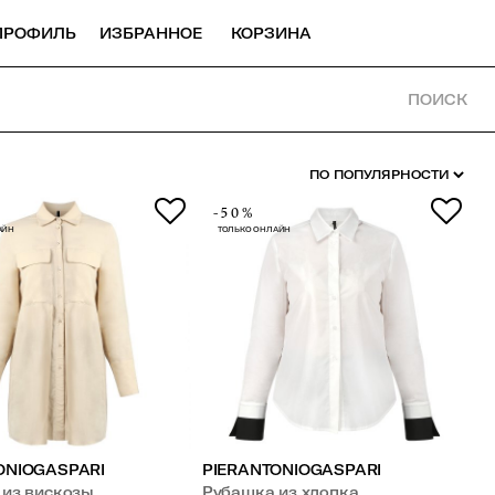
ПРОФИЛЬ
ИЗБРАННОЕ
КОРЗИНА
ПОИСК
-50%
АЙН
ТОЛЬКО ОНЛАЙН
ONIOGASPARI
PIERANTONIOGASPARI
 из вискозы
Рубашка из хлопка