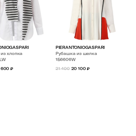
ONIOGASPARI
PIERANTONIOGASPARI
из хлопка
Рубашка из шелка
BLW
1Б6606W
 600
₽
21 400
20 100
₽