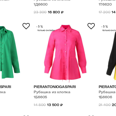
1Д6600
1Т6620
23 300
16 800
₽
17 200
14
-5%
-5%
ТОЛЬКО ОНЛАЙН
ТОЛЬКО ОНЛ
SPARI
PIERANTONIOGASPARI
PIERANT
пка
Рубашка из хлопка
Рубашка
1Б6605
1Б6606
14 500
13 500
₽
21 400
2