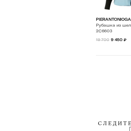
PIERANTONIOGA
Рубашка из шел
2С6603
19 700
9 450
₽
СЛЕДИТ