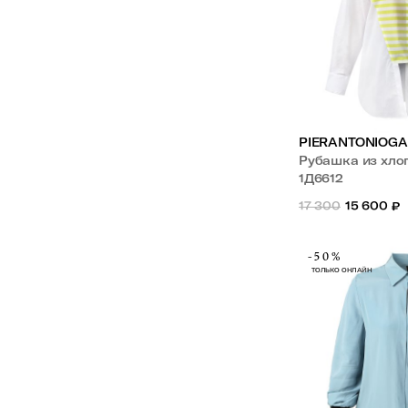
PIERANTONIOGA
Рубашка из хло
1Д6612
17 300
15 600
₽
-50%
ТОЛЬКО ОНЛАЙН