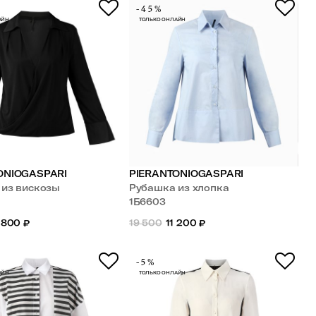
-45%
АЙН
ТОЛЬКО ОНЛАЙН
ONIOGASPARI
PIERANTONIOGASPARI
 из вискозы
Рубашка из хлопка
1Б6603
 800
₽
19 500
11 200
₽
-5%
АЙН
ТОЛЬКО ОНЛАЙН