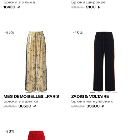
Брюки из льна
Брюки широкие
18400
₽
13000
9100
₽
-35%
-40%
MES DEMOISELLES…PARIS
ZADIG & VOLTAIRE
Брюки из шелка
Брюки на кулиске с
60100
38500
₽
лампасами
54500
33600
₽
-30%