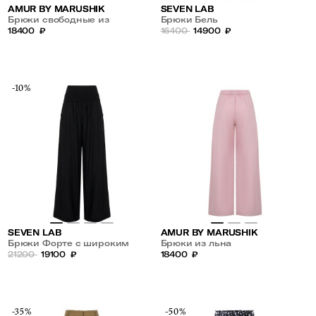
AMUR BY MARUSHIK
SEVEN LAB
Брюки свободные из
Брюки Бель
шелкового бамбука
18400
₽
16400
14900
₽
-10%
SEVEN LAB
AMUR BY MARUSHIK
Брюки Форте с широким
Брюки из льна
поясом
21200
19100
₽
18400
₽
-35%
-50%