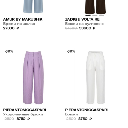
AMUR BY MARUSHIK
ZADIG & VOLTAIRE
Брюки из шелка
Брюки на кулиске с
27800
₽
лампасами
54500
33600
₽
-30%
-30%
PIERANTONIOGASPARI
PIERANTONIOGASPARI
Укороченные брюки
Брюки
12500
8750
₽
12500
8750
₽