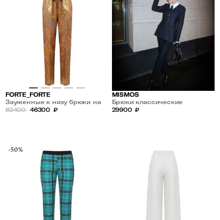
FORTE_FORTE
MISMOS
Зауженные к низу брюки на
Брюки классические
кулиске
82400
46300
₽
украшены пайетками
29900
₽
-50%