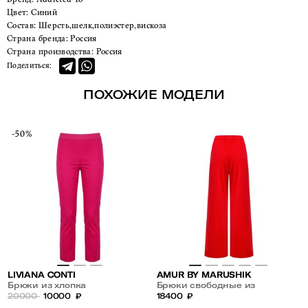
Цвет:
Синий
Состав:
Шерсть,шелк,полиэстер,вискоза
Страна бренда:
Россия
Страна производства:
Россия
Поделиться:
ПОХОЖИЕ МОДЕЛИ
-50%
LIVIANA CONTI
AMUR BY MARUSHIK
Брюки из хлопка
Брюки свободные из
20000
10000
₽
шелкового бамбука
18400
₽