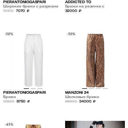
PIERANTONIOGASPARI
ADDICTED TO
Широкие брюки с разрезом
Брюки на резинке с
10100
7070
₽
пайетками
32000
₽
-30%
-50%
PIERANTONIOGASPARI
MANZONI 24
Брюки
Шелковые брюки
12500
8750
₽
68900
34000
₽
-45%