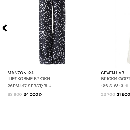
MANZONI 24
SEVEN LAB
ШЕЛКОВЫЕ БРЮКИ
БРЮКИ ФОР
26PM447-SEBST/BLU
126-S-W-13-11
68 900
34 000
₽
23 700
21 50