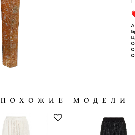
А
Б
Ц
С
С
С
ПОХОЖИЕ МОДЕЛИ