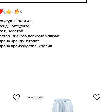
0
0
0
ртикул:
14801/GOL
ренд
:
Forte_forte
вет
:
Золотой
остав
:
Вискоза,полиэстер,плюме
трана бренда
:
Италия
трана производства
:
Италия
ТОЛЬКО ОНЛАЙН
ТОЛ