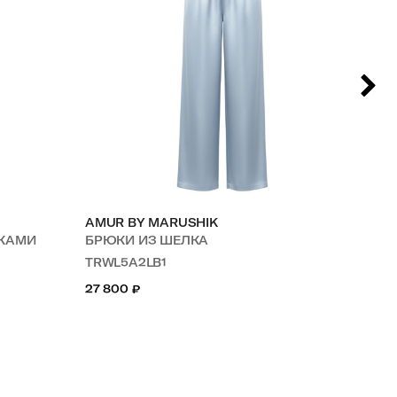
AMUR BY MARUSHIK
AM
ТКАМИ
БРЮКИ ИЗ ШЕЛКА
БР
TRWL5A2LB1
TR
27 800
₽
18 