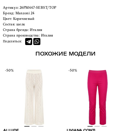
Артикул:
26PM447-SEBST/TOP
Бренд:
Manzoni 24
Цвет:
Коричневый
Состав:
шелк
Страна бренда:
Италия
Страна производства:
Италия
Поделиться:
ПОХОЖИЕ МОДЕЛИ
-50%
-50%
ALLUDE
LIVIANA CONTI