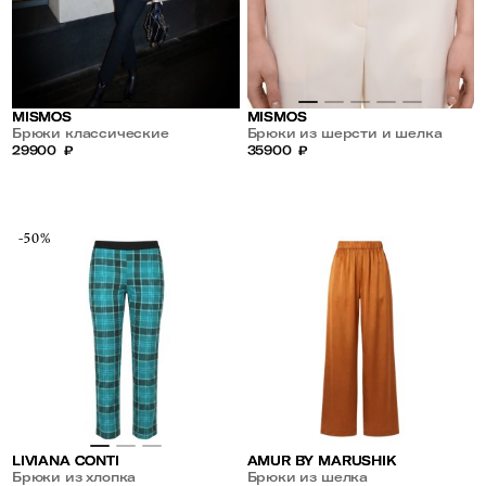
MISMOS
MISMOS
Брюки классические
Брюки из шерсти и шелка
украшены пайетками
29900
₽
широкие
35900
₽
-50%
AMUR BY MARUSHIK
LIVIANA CONTI
Брюки из шелка
Брюки из хлопка