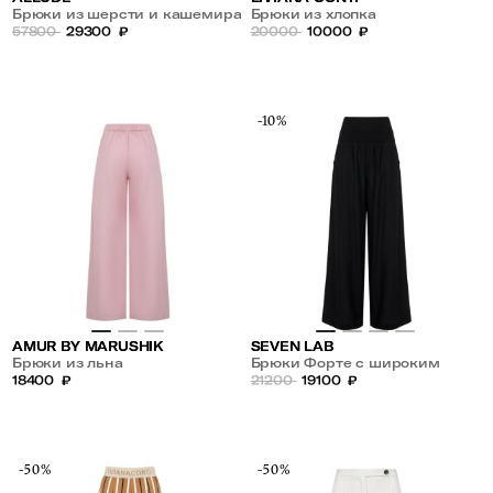
Брюки из шерсти и кашемира
Брюки из хлопка
57800
29300
₽
20000
10000
₽
-10%
AMUR BY MARUSHIK
SEVEN LAB
Брюки из льна
Брюки Форте с широким
18400
₽
поясом
21200
19100
₽
-50%
-50%