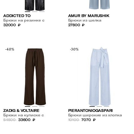
AMUR BY MARUSHIK
ADDICTED TO
Брюки из шелка
Брюки на резинке с
27800
₽
пайетками
32000
₽
-40%
-30%
ZADIG & VOLTAIRE
PIERANTONIOGASPARI
Брюки на кулиске с
Брюки широкие из хлопка
лампасами
54500
33600
₽
10100
7070
₽