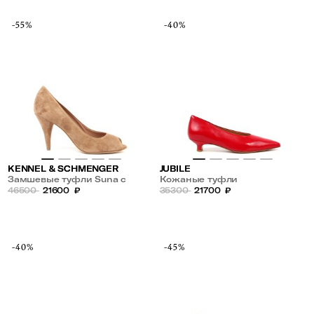
-55%
-40%
KENNEL & SCHMENGER
JUBILE
Замшевые туфли Suna с
Кожаные туфли
открытым носом
46500
21600
₽
35300
21700
₽
-40%
-45%