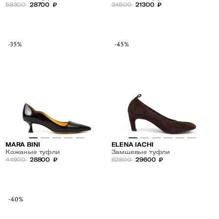
58300
28700
₽
34500
21300
₽
-35%
-45%
MARA BINI
ELENA IACHI
Кожаные туфли
Замшевые туфли
44900
28800
₽
52800
29600
₽
-40%