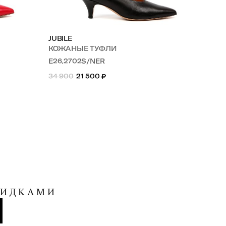
JUBILE
JUB
КОЖАНЫЕ ТУФЛИ
ЗА
E26.2702S/NER
E2
34 900
21 500
₽
34 
КИДКАМИ