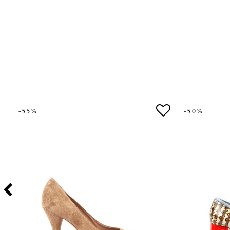
-55%
-50%