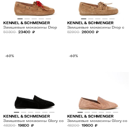
KENNEL & SCHMENGER
KENNEL & SCHMENGER
Замшевые мокасины Drop
Замшевые мокасины Drop с
50300
23400
₽
клепками
52900
26000
₽
-60%
-60%
KENNEL & SCHMENGER
KENNEL & SCHMENGER
Замшевые мокасины Glory со
Замшевые мокасины Glory со
стразами
48200
19600
₽
стразами
48200
19600
₽