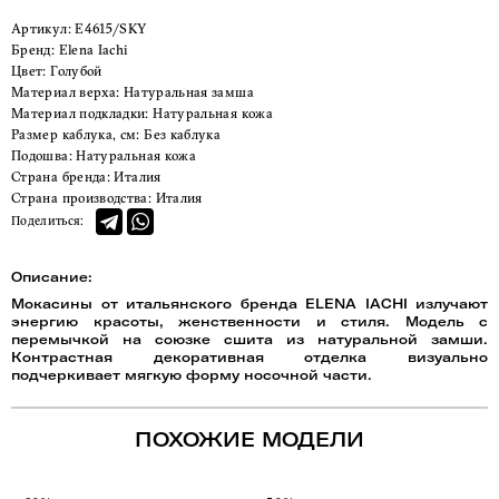
Артикул:
E4615/SKY
Бренд:
Elena Iachi
Цвет:
Голубой
Материал верха:
Натуральная замша
Материал подкладки:
Натуральная кожа
Размер каблука, см:
Без каблука
Подошва:
Натуральная кожа
Страна бренда:
Италия
Страна производства:
Италия
Поделиться:
Описание:
Мокасины от итальянского бренда ELENA IACHI излучают
энергию красоты, женственности и стиля. Модель с
перемычкой на союзке сшита из натуральной замши.
Контрастная декоративная отделка визуально
подчеркивает мягкую форму носочной части.
ПОХОЖИЕ МОДЕЛИ