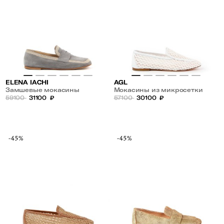
ELENA IACHI
AGL
Замшевые мокасины
Мокасины из микросетки
59100
31100
₽
57100
30100
₽
-45%
-45%