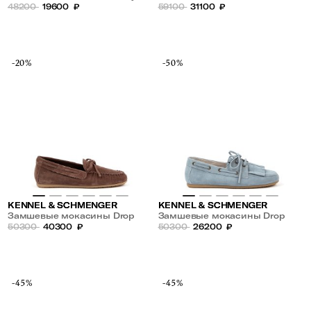
стразами
48200
19600
₽
59100
31100
₽
-20%
-50%
KENNEL & SCHMENGER
KENNEL & SCHMENGER
Замшевые мокасины Drop
Замшевые мокасины Drop
50300
40300
₽
50300
26200
₽
-45%
-45%