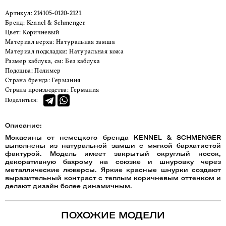
Артикул:
214105-0120-2121
Бренд:
Kennel & Schmenger
Цвет:
Коричневый
Материал верха:
Натуральная замша
Материал подкладки:
Натуральная кожа
Размер каблука, см:
Без каблука
Подошва:
Полимер
Страна бренда:
Германия
Страна производства:
Германия
Поделиться:
Описание:
Мокасины от немецкого бренда KENNEL & SCHMENGER
выполнены из натуральной замши с мягкой бархатистой
фактурой. Модель имеет закрытый округлый носок,
декоративную бахрому на союзке и шнуровку через
металлические люверсы. Яркие красные шнурки создают
выразительный контраст с теплым коричневым оттенком и
делают дизайн более динамичным.
ПОХОЖИЕ МОДЕЛИ