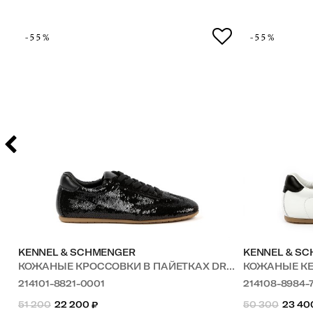
-55%
-55%
KENNEL & SCHMENGER
KENNEL & S
КОЖАНЫЕ КРОССОВКИ В ПАЙЕТКАХ DROP
КОЖАНЫЕ К
214101-8821-0001
214108-8984-
51 200
22 200
₽
50 300
23 40