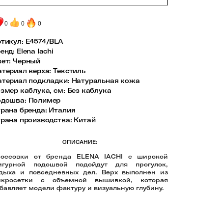
0
0
0
тикул:
E4574/BLA
енд
:
Elena Iachi
вет
:
Черный
териал верха
:
Текстиль
териал подкладки
:
Натуральная кожа
змер каблука, см
:
Без каблука
одошва
:
Полимер
рана бренда
:
Италия
рана производства
:
Китай
ОПИСАНИЕ:
оссовки от бренда ELENA IACHI с широкой
игурной подошвой подойдут для прогулок,
дыха и повседневных дел. Верх выполнен из
икросетки с объемной вышивкой, которая
бавляет модели фактуру и визуальную глубину.