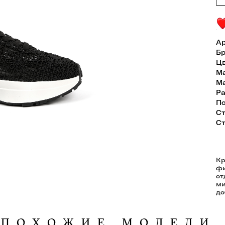
Ар
Бр
Ц
Ма
Ма
Ра
П
Ст
Ст
Кр
ф
от
м
до
ПОХОЖИЕ МОДЕЛИ