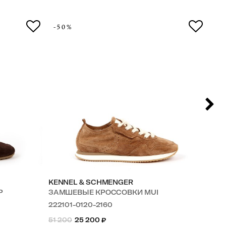
-50%
-5
KENNEL & SCHMENGER
KE
P
ЗАМШЕВЫЕ КРОССОВКИ MUI
ЗА
222101-0120-2160
22
51 200
25 200
₽
51 