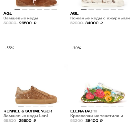
AGL
AGL
Замшевые кеды
Кожаные кеды с ажурными
50300
26500
₽
вставками
52900
34000
₽
-55%
-30%
KENNEL & SCHMENGER
ELENA IACHI
Замшевые кеды Leni
Кроссовки из текстиля и
55800
25900
₽
замши с рисунком
53200
38400
₽