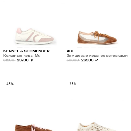
KENNEL & SCHMENGER
AGL
Кожаные кеды Mui
Замшевые кеды со вставками
51200
23700
₽
из микросетки
50300
26500
₽
-45%
-35%