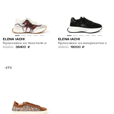
ELENA IACHI
ELENA IACHI
Кроссовки из текстиля и
Кроссовки из микросетки с
замши с рисунком
53200
38400
₽
вышивкой
33800
19000
₽
-45%