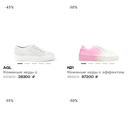
-45%
-30%
AGL
N21
Кожаные кеды с
Кожаные кеды с эффектом
перфорацией
50300
28300
₽
омбре
95900
67200
₽
-55%
-50%