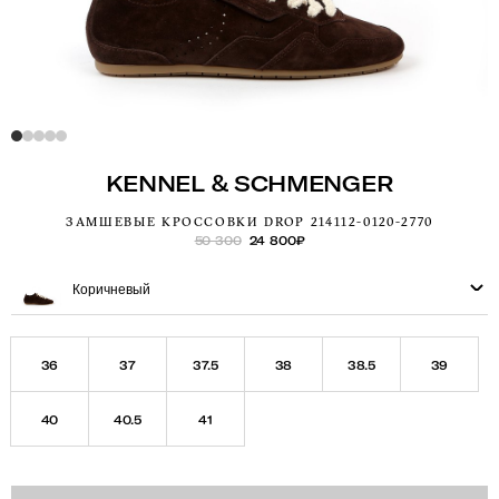
KENNEL & SCHMENGER
ЗАМШЕВЫЕ КРОССОВКИ DROP 214112-0120-2770
50 300
24 800
₽
Коричневый
36
37
37.5
38
38.5
39
40
40.5
41