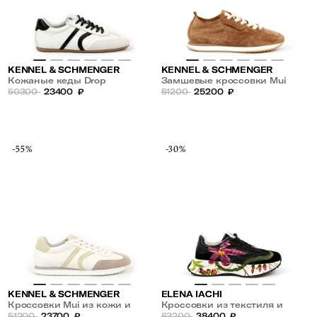
KENNEL & SCHMENGER
KENNEL & SCHMENGER
Кожаные кеды Drop
Замшевые кроссовки Mui
50300
23400
₽
51200
25200
₽
-55%
-30%
KENNEL & SCHMENGER
ELENA IACHI
Кроссовки Mui из кожи и
Кроссовки из текстиля и
замши
51200
23700
₽
замши с рисунком
53200
38400
₽