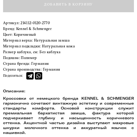
ДОБАВИТЬ В КОРЗИНУ
Артикул:
214112-0120-2770
Бренд:
Kennel & Schmenger
Цвет:
Коричневый
Материал верха:
Натуральная замша
Материал подкладки:
Натуральная кожа
Размер каблука, см:
Без каблука
Подошва:
Полимер
Страна бренда:
Германия
Страна производства:
Германия
Поделиться:
Описание:
Кроссовки от немецкого бренда KENNEL & SCHMENGER
гармонично сочетают винтажную эстетику и современные
стандарты комфорта. Основой конструкции служит
премиальная бархатистая замша, фактура которой
подчеркивает глубину и насыщенность коричневого
оттенка. Акцентной частью дизайна выступают махровые
шнурки молочного оттенка и аккуратный язычок с
нашивкой.