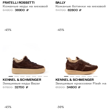
FRATELLI ROSSETTI
BALLY
Кожаные кеды на меховой
Кожаные ботинки на меховой
подкладке
64900
36900
₽
подкладке
114700
82800
₽
-45%
-45%
KENNEL & SCHMENGER
KENNEL & SCHMENGER
Замшевые кеды Bazar
Замшевые кроссовки Flash на
57500
32700
₽
меху
61300
34800
₽
-45%
-30%