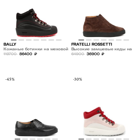
BALLY
FRATELLI ROSSETTI
Кожаные ботинки на меховой
Высокие замшевые кеды на
подкладке
119700
86400
₽
меху
64900
36900
₽
-45%
-30%