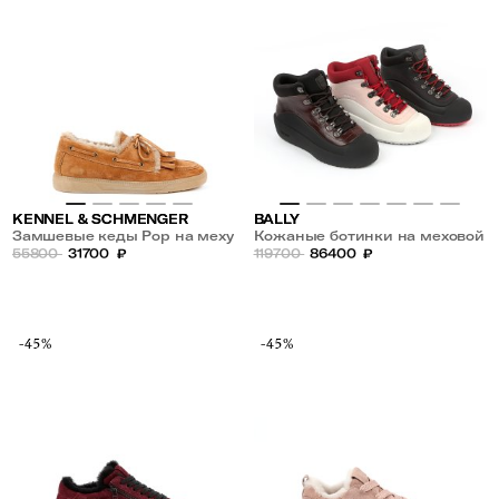
KENNEL & SCHMENGER
BALLY
Замшевые кеды Pop на меху
Кожаные ботинки на меховой
55800
31700
₽
подкладке
119700
86400
₽
-45%
-45%