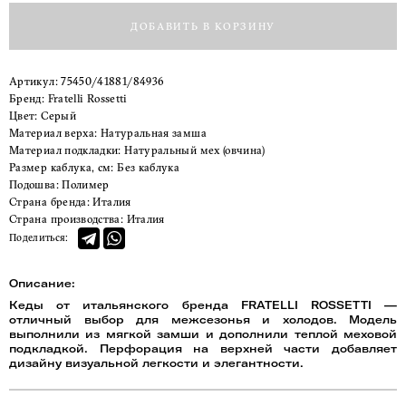
ДОБАВИТЬ В КОРЗИНУ
Артикул:
75450/41881/84936
Бренд:
Fratelli Rossetti
Цвет:
Серый
Материал верха:
Натуральная замша
Материал подкладки:
Натуральный мех (овчина)
Размер каблука, см:
Без каблука
Подошва:
Полимер
Страна бренда:
Италия
Страна производства:
Италия
Поделиться:
Описание:
Кеды от итальянского бренда FRATELLI ROSSETTI —
отличный выбор для межсезонья и холодов. Модель
выполнили из мягкой замши и дополнили теплой меховой
подкладкой. Перфорация на верхней части добавляет
дизайну визуальной легкости и элегантности.