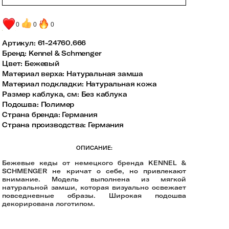
0
0
0
Артикул:
61-24760.666
Бренд
:
Kennel & Schmenger
Цвет
:
Бежевый
Материал верха
:
Натуральная замша
Материал подкладки
:
Натуральная кожа
Размер каблука, см
:
Без каблука
Подошва
:
Полимер
Страна бренда
:
Германия
Страна производства
:
Германия
ОПИСАНИЕ:
Бежевые кеды от немецкого бренда KENNEL &
SCHMENGER не кричат о себе, но привлекают
внимание. Модель выполнена из мягкой
натуральной замши, которая визуально освежает
повседневные образы. Широкая подошва
декорирована логотипом.