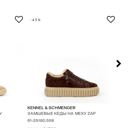
-45%
-4
KENNEL & SCHMENGER
KE
У
ЗАМШЕВЫЕ КЕДЫ НА МЕХУ ZAP
ЗА
61-25180.558
61