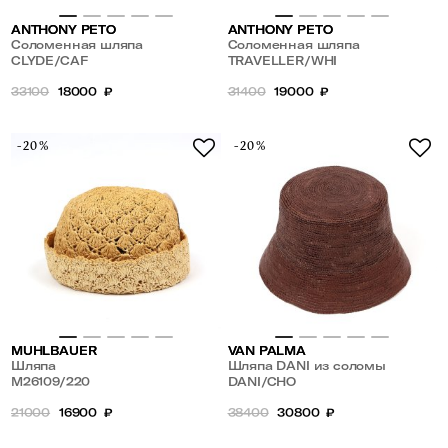
ANTHONY PETO
ANTHONY PETO
Соломенная шляпа
Соломенная шляпа
CLYDE/CAF
TRAVELLER/WHI
33100
18000
₽
31400
19000
₽
-20%
-20%
MUHLBAUER
VAN PALMA
Шляпа
Шляпа DANI из соломы
M26109/220
DANI/CHO
21000
16900
₽
38400
30800
₽