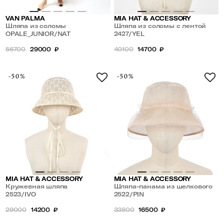
VAN PALMA
MIA HAT & ACCESSORY
Шляпа из соломы
Шляпа из соломы с лентой
OPALE_JUNIOR/NAT
2427/YEL
56700
29000
₽
40100
14700
₽
-50%
-50%
MIA HAT & ACCESSORY
MIA HAT & ACCESSORY
Кружевная шляпа
Шляпа-панама из шелкового
2523/IVO
органди с вуалью
2522/PIN
29000
14200
₽
33800
16500
₽