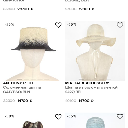
GINA/CHO/
BEANIE/BLW
35800
28700
₽
27900
12800
₽
-55%
-65%
ANTHONY PETO
MIA HAT & ACCESSORY
Соломенная шляпа
Шляпа из соломы с лентой
CALYPSO/BLN
2427/BEI
32300
14700
₽
40100
14700
₽
-50%
-65%