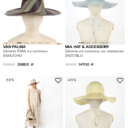
VAN PALMA
MIA HAT & ACCESSORY
Шляпа EMA из соломы
Шляпа из соломы на завязках
EMA/CHO
2427/BLU
52300
26800
₽
40100
14700
₽
-50%
-65%