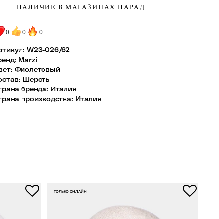
НАЛИЧИЕ В МАГАЗИНАХ ПАРАД
0
0
0
ртикул:
W23-026/62
ренд
:
Marzi
вет
:
Фиолетовый
остав
:
Шерсть
трана бренда
:
Италия
трана производства
:
Италия
ТОЛЬКО ОНЛАЙН