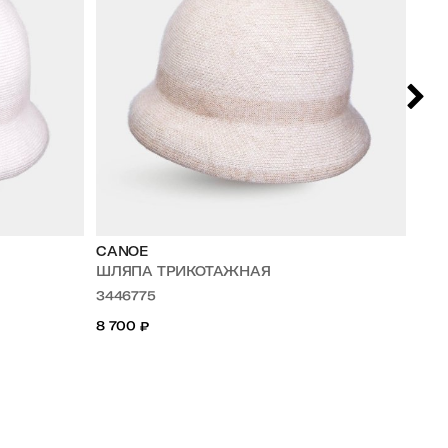
CANOE
VA
ШЛЯПА ТРИКОТАЖНАЯ
Ш
3446775
TE
8 700
₽
11 