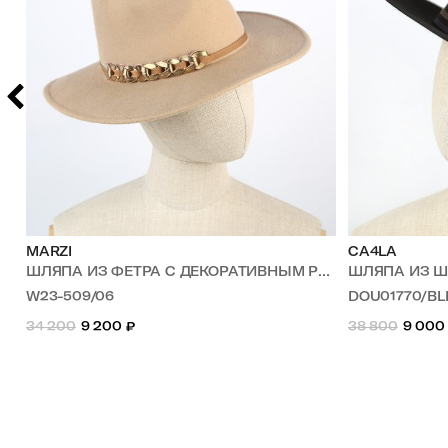
MARZI
CA4LA
ШЛЯПА ИЗ ФЕТРА С ДЕКОРАТИВНЫМ РЕМЕШКОМ
ШЛЯПА ИЗ 
W23-509/06
DOU01770/BL
34 200
9 200
₽
38 800
9 000