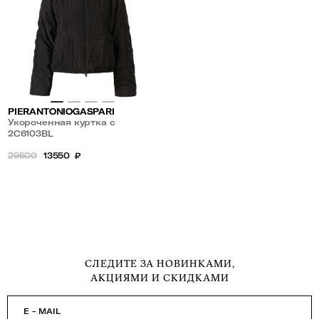
PIERANTONIOGASPARI
Укороченная куртка с
высоким воротником
2С6103BL
29500
13550
₽
СЛЕДИТЕ ЗА НОВИНКАМИ,
АКЦИЯМИ И СКИДКАМИ
E - MAIL