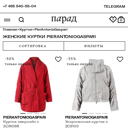
+7 495 540-55-04
TELEGRAM
0
Главная
>
Куртки
>
PierAntonioGaspari
ЖЕНСКИЕ КУРТКИ PIERANTONIOGASPARI
СОРТИРОВКА
ФИЛЬТРЫ
-50%
-55%
только онлайн
только онлайн
PIERANTONIOGASPARI
PIERANTONIOGASPARI
Куртка оверсайз с
Укороченная куртка с
накладными карманами
2С6106R
высоким воротником
2С6103