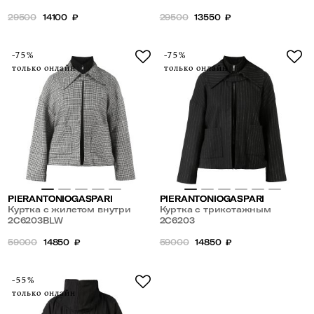
29500
14100
₽
29500
13550
₽
-75%
-75%
только онлайн
только онлайн
PIERANTONIOGASPARI
PIERANTONIOGASPARI
Куртка с жилетом внутри
Куртка с трикотажным
2С6203BLW
жилетом внутри
2С6203
59000
14850
₽
59000
14850
₽
-55%
только онлайн