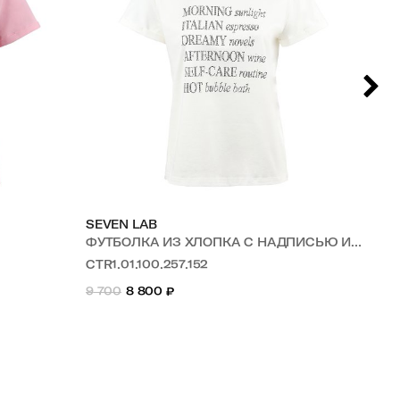
SEVEN LAB
SE
ФУТБОЛКА ИЗ ХЛОПКА С НАДПИСЬЮ ИЗ СТРАЗ
ФУ
CTR1.01.100.257.152
CT
9 700
8 800
₽
16 