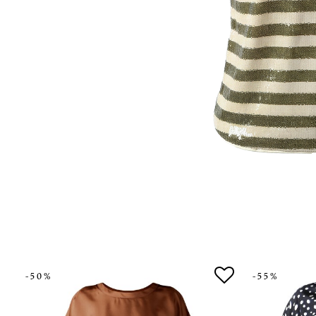
-50%
-55%