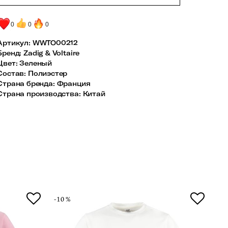
0
0
0
Артикул:
WWTO00212
Бренд
:
Zadig & Voltaire
Цвет
:
Зеленый
Состав
:
Полиэстер
Страна бренда
:
Франция
Страна производства
:
Китай
-10%
-1