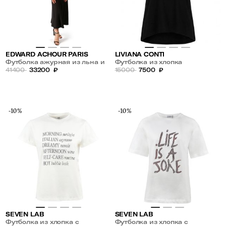
EDWARD ACHOUR PARIS
LIVIANA CONTI
Футболка ажурная из льна и
Футболка из хлопка
шелка
41400
33200
₽
15000
7500
₽
-10%
-10%
SEVEN LAB
SEVEN LAB
Футболка из хлопка с
Футболка из хлопка с