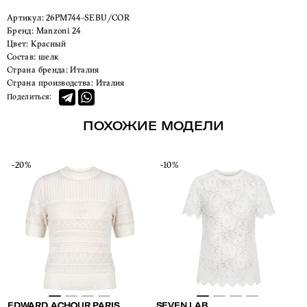
Артикул:
26PM744-SEBU/COR
Бренд:
Manzoni 24
Цвет:
Красный
Состав:
шелк
Страна бренда:
Италия
Страна производства:
Италия
Поделиться:
ПОХОЖИЕ МОДЕЛИ
-20%
-10%
EDWARD ACHOUR PARIS
SEVEN LAB