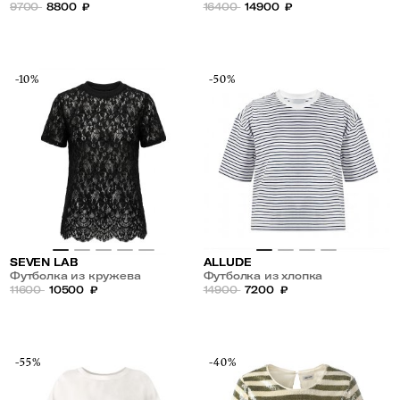
надписью из страз
9700
8800
₽
надписью из страз
16400
14900
₽
-10%
-50%
SEVEN LAB
ALLUDE
Футболка из кружева
Футболка из хлопка
11600
10500
₽
14900
7200
₽
-55%
-40%