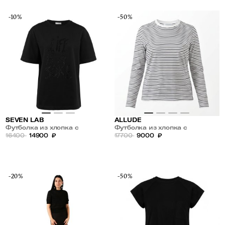
-10%
-50%
SEVEN LAB
ALLUDE
Футболка из хлопка с
Футболка из хлопка с
надписью из черных страз
16400
14900
₽
длинным рукавом
17700
9000
₽
-20%
-50%