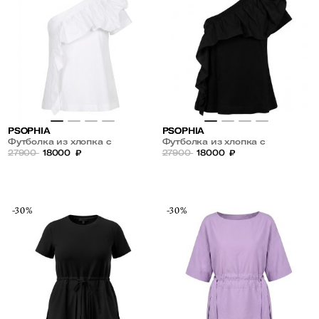
PSOPHIA
PSOPHIA
Футболка из хлопка с
Футболка из хлопка с
вырезом на одно плечо
27900
18000
₽
вырезом на одно плечо
27900
18000
₽
-30%
-30%