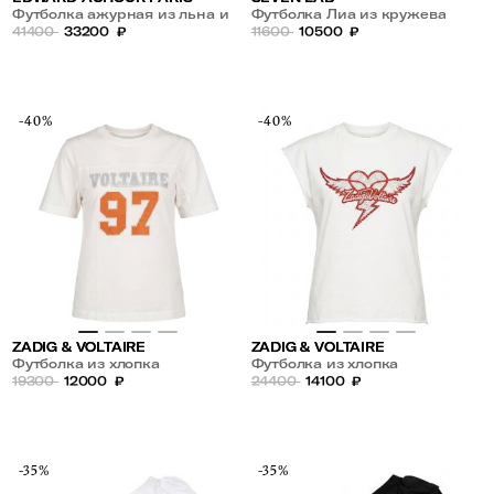
Футболка ажурная из льна и
Футболка Лиа из кружева
шелка
41400
33200
₽
11600
10500
₽
-40%
-40%
ZADIG & VOLTAIRE
ZADIG & VOLTAIRE
Футболка из хлопка
Футболка из хлопка
19300
12000
₽
24400
14100
₽
-35%
-35%