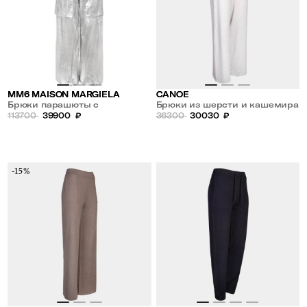
MM6 MAISON MARGIELA
CANOE
Брюки парашюты с
Брюки из шерсти и кашемира
накладными карманами
113700
39900
₽
36300
30030
₽
-15%