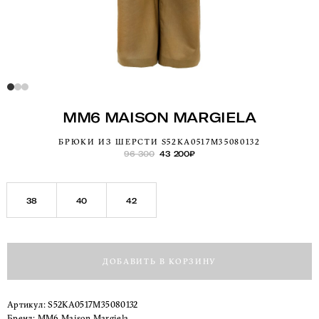
MM6 MAISON MARGIELA
БРЮКИ ИЗ ШЕРСТИ S52KA0517M35080132
96 300
43 200
₽
38
40
42
ДОБАВИТЬ В КОРЗИНУ
Артикул:
S52KA0517M35080132
Бренд:
MM6 Maison Margiela