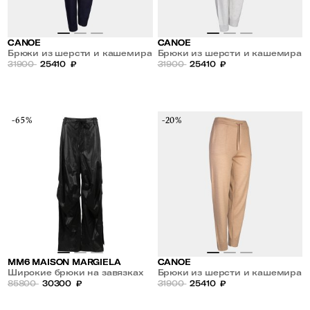
CANOE
CANOE
Брюки из шерсти и кашемира
Брюки из шерсти и кашемира
31900
25410
₽
31900
25410
₽
-65%
-20%
MM6 MAISON MARGIELA
CANOE
Широкие брюки на завязках
Брюки из шерсти и кашемира
из экокожи
85800
30300
₽
31900
25410
₽