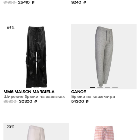
31900
25410
₽
9240
₽
-65%
MM6 MAISON MARGIELA
CANOE
Широкие брюки на завязках
Брюки из кашемира
из экокожи
85800
30300
₽
54300
₽
-20%