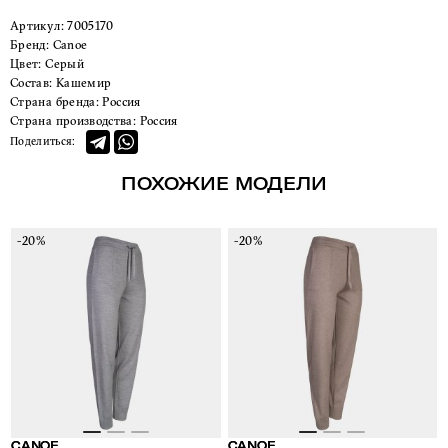
Артикул:
7005170
Бренд:
Canoe
Цвет:
Серый
Состав:
Кашемир
Страна бренда:
Россия
Страна производства:
Россия
Поделиться:
ПОХОЖИЕ МОДЕЛИ
-20%
-20%
CANOE
CANOE