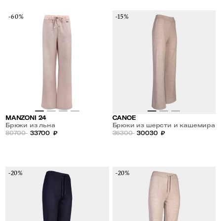
-60%
-15%
MANZONI 24
CANOE
Брюки из льна
Брюки из шерсти и кашемира
80700
33700
₽
36300
30030
₽
-20%
-20%