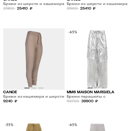
Брюки из шерсти и кашемира
Брюки из шерсти и кашемира
31900
25410
₽
31900
25410
₽
-65%
CANOE
MM6 MAISON MARGIELA
Брюки из кашемира и шерсти
Брюки парашюты с
9240
₽
накладными карманами
113700
39900
₽
-55%
-65%