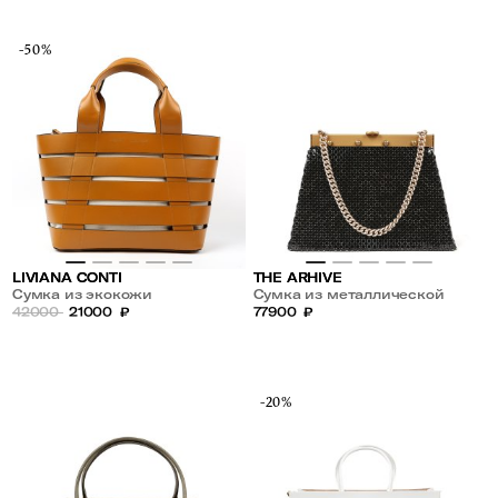
-50%
LIVIANA CONTI
THE ARHIVE
Сумка из экокожи
Сумка из металлической
42000
21000
₽
кольчуги
77900
₽
-20%