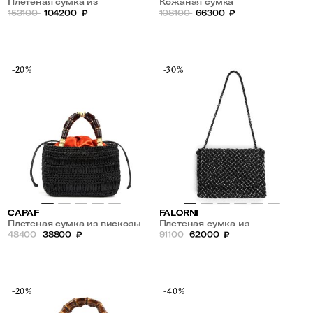
Плетеная сумка из
Кожаная сумка
натуральной кожи
153100
104200
₽
108100
66300
₽
-20%
-30%
CAPAF
FALORNI
Плетеная сумка из вискозы
Плетеная сумка из
48400
38800
₽
натуральной кожи со
91100
62000
₽
стразами
-20%
-40%