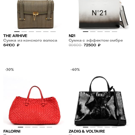
THE ARHIVE
N21
Сумка из конского волоса
Сумка с эффектом омбре
64100
₽
90600
72500
₽
-30%
-40%
FALORNI
ZADIG & VOLTAIRE