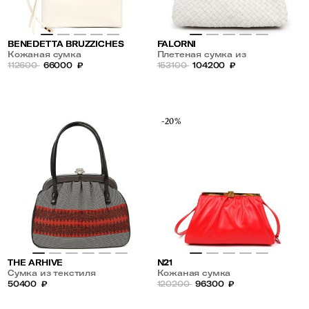
BENEDETTA BRUZZICHES
FALORNI
Кожаная сумка
Плетеная сумка из
112600
66000
₽
натуральной кожи
153100
104200
₽
-20%
THE ARHIVE
N21
Сумка из текстиля
Кожаная сумка
50400
₽
120200
96300
₽