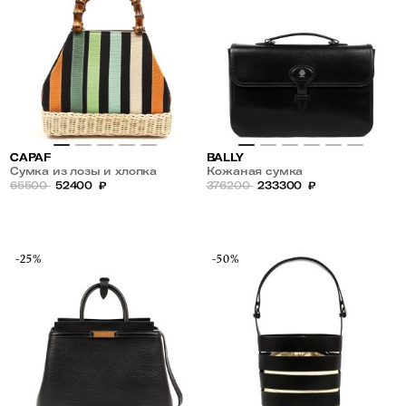
CAPAF
BALLY
Сумка из лозы и хлопка
Кожаная сумка
65500
52400
₽
376200
233300
₽
-25%
-50%