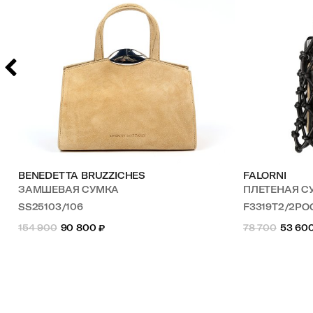
BENEDETTA BRUZZICHES
FALORNI
ЗАМШЕВАЯ СУМКА
ПЛЕТЕНАЯ С
SS25103/106
F3319T2/2PO
154 900
90 800
₽
78 700
53 60