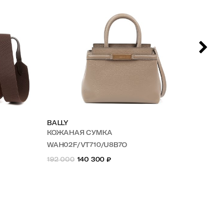
BALLY
BA
КОЖАНАЯ СУМКА
КО
WAH02F/VT710/U8B7O
W
192 000
140 300
₽
153