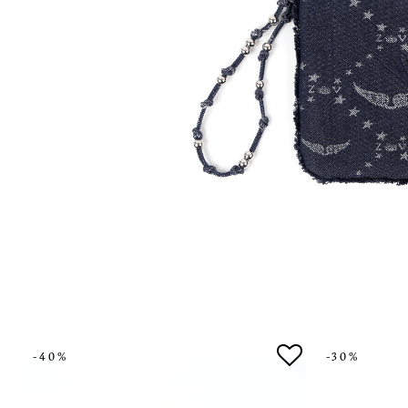
-40%
-30%