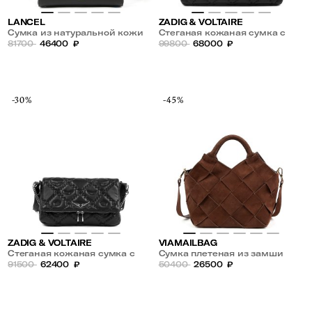
LANCEL
ZADIG & VOLTAIRE
Сумка из натуральной кожи
Стеганая кожаная сумка с
81700
46400
₽
плечевым ремнем
99800
68000
₽
-30%
-45%
ZADIG & VOLTAIRE
VIAMAILBAG
Стеганая кожаная сумка с
Сумка плетеная из замши
плечевым ремнем
91500
62400
₽
50400
26500
₽