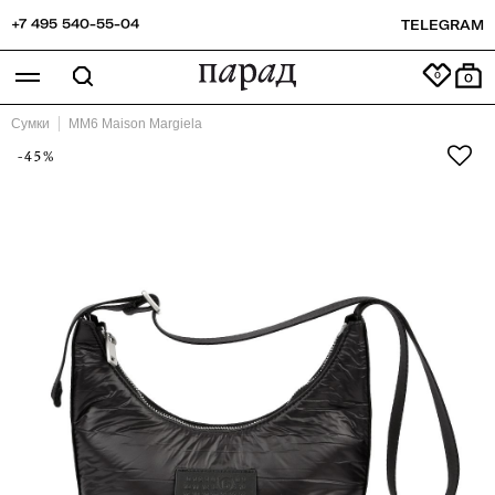
+7 495 540-55-04
TELEGRAM
0
Сумки
MM6 Maison Margiela
-45%