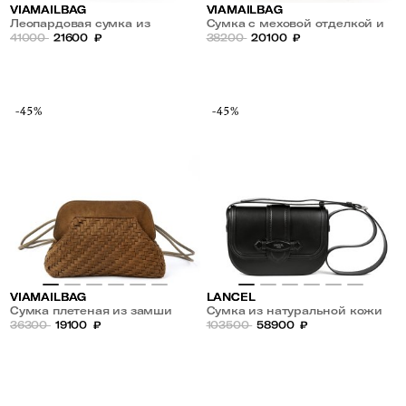
VIAMAILBAG
VIAMAILBAG
Леопардовая сумка из
Сумка с меховой отделкой и
текстиля
41000
21600
₽
жаккардовым плечевым
38200
20100
₽
ремнем
-45%
-45%
VIAMAILBAG
LANCEL
Сумка плетеная из замши
Сумка из натуральной кожи
36300
19100
₽
103500
58900
₽