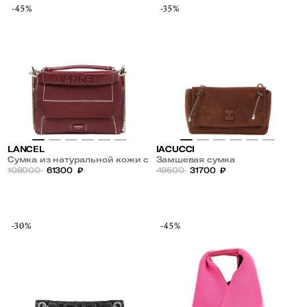
-45%
-35%
LANCEL
IACUCCI
Сумка из натуральной кожи с
Замшевая сумка
плечевым ремнем-цепочкой
108000
61300
₽
49500
31700
₽
-30%
-45%