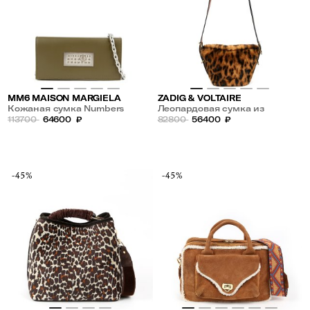
MM6 MAISON MARGIELA
ZADIG & VOLTAIRE
Кожаная сумка Numbers
Леопардовая сумка из
113700
64600
₽
экомеха
82800
56400
₽
-45%
-45%