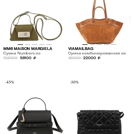
MM6 MAISON MARGIELA
VIAMAILBAG
Сумка Numbers из
Сумка комбинированная из
натуральной кожи
102400
58100
₽
кожи и замши с двойной
42000
22000
₽
ручкой
-45%
-30%