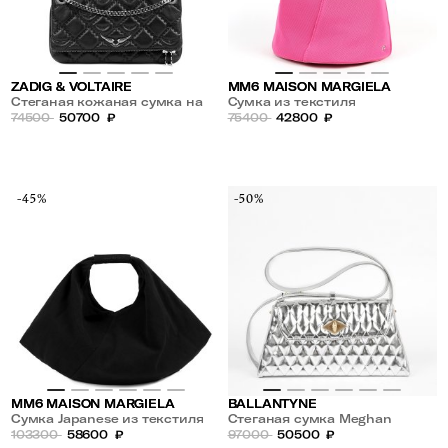
ZADIG & VOLTAIRE
MM6 MAISON MARGIELA
Стеганая кожаная сумка на
Сумка из текстиля
цепочке
74500
50700
₽
75400
42800
₽
-45%
-50%
MM6 MAISON MARGIELA
BALLANTYNE
Сумка Japanese из текстиля
Стеганая сумка Meghan
103300
58600
₽
97000
50500
₽