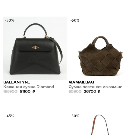
-50%
-50%
BALLANTYNE
VIAMAILBAG
Кожаная сумка Diamond
Сумка плетеная из замши
155900
81100
₽
50900
26700
₽
-45%
-30%