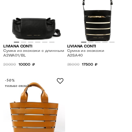
LIVIANA CONTI
LIVIANA CONTI
Сумка из экокожи с длинным
Сумка из экокожи
ремешком
A2WA01/BL
A2SA40
20000
10000
₽
35000
17500
₽
-50%
только онлайн