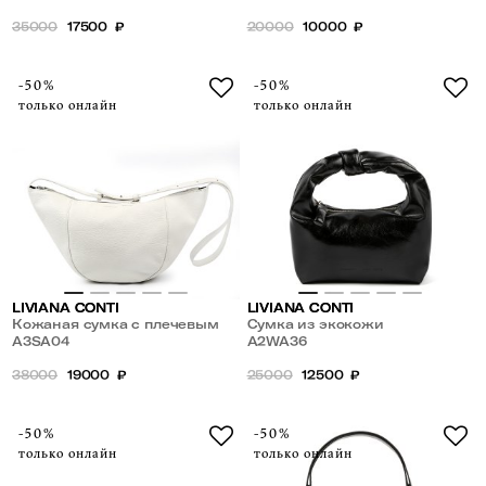
35000
17500
₽
20000
10000
₽
-50%
-50%
только онлайн
только онлайн
LIVIANA CONTI
LIVIANA CONTI
Кожаная сумка с плечевым
Сумка из экокожи
ремнем
A3SA04
A2WA36
38000
19000
₽
25000
12500
₽
-50%
-50%
только онлайн
только онлайн