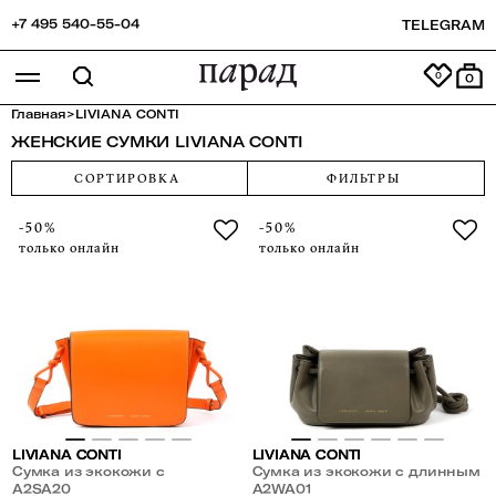
+7 495 540-55-04
TELEGRAM
0
Главная
>
LIVIANA CONTI
ЖЕНСКИЕ СУМКИ LIVIANA CONTI
СОРТИРОВКА
ФИЛЬТРЫ
-50%
-50%
только онлайн
только онлайн
LIVIANA CONTI
LIVIANA CONTI
Сумка из экокожи с
Сумка из экокожи с длинным
плечевым ремнем
A2SA20
ремнем
A2WA01