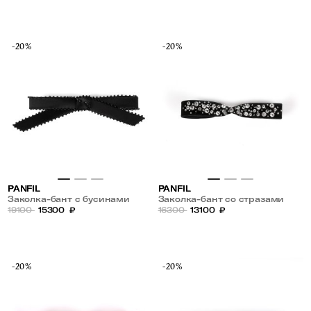
-20%
-20%
PANFIL
PANFIL
Заколка-бант с бусинами
Заколка-бант со стразами
19100
15300
₽
16300
13100
₽
-20%
-20%